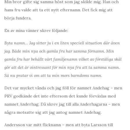
Min bror gifte sig samma höst som jag skilde mig. Han och
hans fru valde att ta ett nytt efternamn. Det fick mig att
börja fundera.
En av mina vänner skrev följande:
Byta namn… Jag sitter ju i en liten speciell situation där även
jag. Både min nya och gamla fru har samma förnamn. Min
gamla fru har behållt vårt familjenamn vilket av förståliga skäl
gör att det är ointressant för min nya fru att ta samma namn.
Så nu pratar vi om att ta min mors barndoms namn.
Det var mycket vånda och jag föll för namnet Andehag – men
PRV godkände det inte eftersom det kunde förväxlas med
namnet Anderhag. Då skrev jag till alla Anderhagarna – men
några motsatte sig att jag antog namnet Andehag.
Andersson var mitt flicknamn – men att byta Larsson till