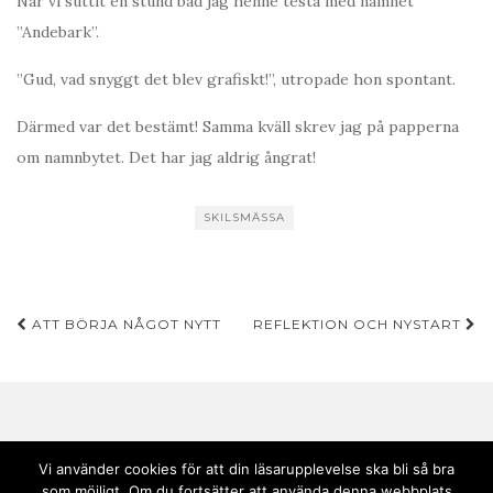
När vi suttit en stund bad jag henne testa med namnet
”Andebark”.
”Gud, vad snyggt det blev grafiskt!”, utropade hon spontant.
Därmed var det bestämt! Samma kväll skrev jag på papperna
om namnbytet. Det har jag aldrig ångrat!
SKILSMÄSSA
Inläggsnavigering
ATT BÖRJA NÅGOT NYTT
REFLEKTION OCH NYSTART
Vi använder cookies för att din läsarupplevelse ska bli så bra
som möjligt. Om du fortsätter att använda denna webbplats