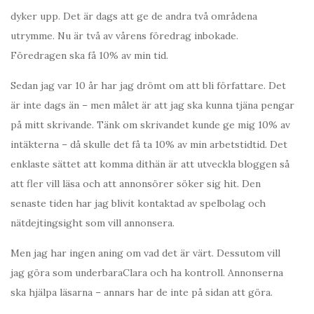
dyker upp. Det är dags att ge de andra två områdena
utrymme. Nu är två av vårens föredrag inbokade.
Föredragen ska få 10% av min tid.
Sedan jag var 10 år har jag drömt om att bli författare. Det
är inte dags än – men målet är att jag ska kunna tjäna pengar
på mitt skrivande. Tänk om skrivandet kunde ge mig 10% av
intäkterna – då skulle det få ta 10% av min arbetstidtid. Det
enklaste sättet att komma dithän är att utveckla bloggen så
att fler vill läsa och att annonsörer söker sig hit. Den
senaste tiden har jag blivit kontaktad av spelbolag och
nätdejtingsight som vill annonsera.
Men jag har ingen aning om vad det är värt. Dessutom vill
jag göra som underbaraClara och ha kontroll. Annonserna
ska hjälpa läsarna – annars har de inte på sidan att göra.