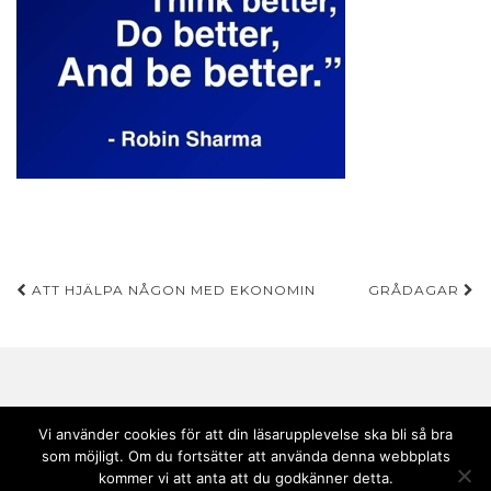
Inläggsnavigering
ATT HJÄLPA NÅGON MED EKONOMIN
GRÅDAGAR
Vi använder cookies för att din läsarupplevelse ska bli så bra
som möjligt. Om du fortsätter att använda denna webbplats
Copyright © 2020 Andebark | Tema av
Colorlib
drivs med
WordPress
kommer vi att anta att du godkänner detta.