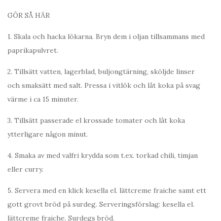
GÖR SÅ HÄR
1. Skala och hacka lökarna. Bryn dem i oljan tillsammans med
paprikapulvret.
2. Tillsätt vatten, lagerblad, buljongtärning, sköljde linser
och smaksätt med salt. Pressa i vitlök och låt koka på svag
värme i ca 15 minuter.
3. Tillsätt passerade el krossade tomater och låt koka
ytterligare någon minut.
4. Smaka av med valfri krydda som t.ex. torkad chili, timjan
eller curry.
5. Servera med en klick kesella el. lättcreme fraiche samt ett
gott grovt bröd på surdeg. Serveringsförslag: kesella el.
lättcreme fraiche. Surdegs bröd.