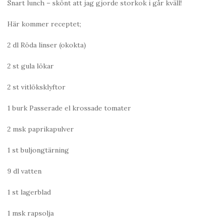
Snart lunch – skönt att jag gjorde storkok i går kväll!
Här kommer receptet;
2 dl Röda linser (okokta)
2 st gula lökar
2 st vitlöksklyftor
1 burk Passerade el krossade tomater
2 msk paprikapulver
1 st buljongtärning
9 dl vatten
1 st lagerblad
1 msk rapsolja