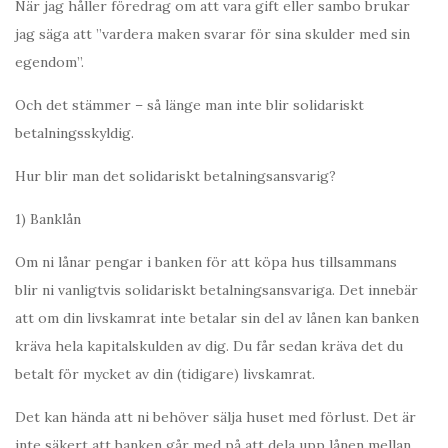
När jag håller föredrag om att vara gift eller sambo brukar
jag säga att ”vardera maken svarar för sina skulder med sin
egendom”.
Och det stämmer – så länge man inte blir solidariskt
betalningsskyldig.
Hur blir man det solidariskt betalningsansvarig?
1) Banklån
Om ni lånar pengar i banken för att köpa hus tillsammans
blir ni vanligtvis solidariskt betalningsansvariga. Det innebär
att om din livskamrat inte betalar sin del av lånen kan banken
kräva hela kapitalskulden av dig. Du får sedan kräva det du
betalt för mycket av din (tidigare) livskamrat.
Det kan hända att ni behöver sälja huset med förlust. Det är
inte säkert att banken går med på att dela upp lånen mellan