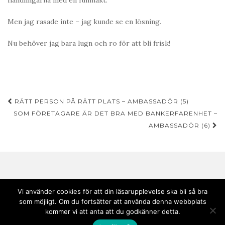
handlingarna med en fullmakt.
Men jag rasade inte – jag kunde se en lösning.
Nu behöver jag bara lugn och ro för att bli frisk!
Inläggsnavigering
RÄTT PERSON PÅ RÄTT PLATS – AMBASSADÖR (5)
SOM FÖRETAGARE ÄR DET BRA MED BANKERFARENHET –
AMBASSADÖR (6)
Vi använder cookies för att din läsarupplevelse ska bli så bra
som möjligt. Om du fortsätter att använda denna webbplats
Copyright © 2020 Andebark | Tema av
Colorlib
drivs med
WordPress
kommer vi att anta att du godkänner detta.