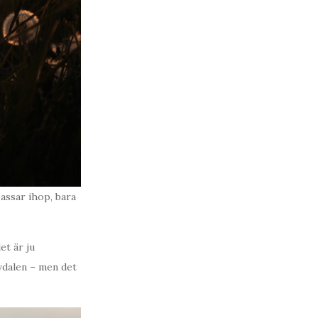
assar ihop, bara
et är ju
lvdalen – men det