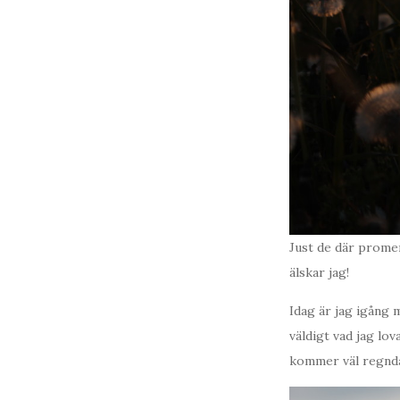
Just de där prome
älskar jag!
Idag är jag igång 
väldigt vad jag lov
kommer väl regnda