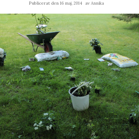
Publicerat den
av
16 maj, 2014
Annika