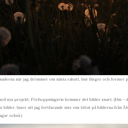
naderna när jag drömmer om nästa rabatt, hur färger och former p
med nya projekt. Förhoppningsvis kommer det bilder snart. (Hm – d
ar bilder. Inser att jag fortfarande inte ens tittat på bilderna från Ä
gar också.)