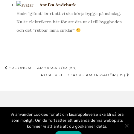
Annika Andebark
Hade ”glömt” bort att vi ska börja bygga på måndag.
Nu är elektrikern här för att dra ut el till byggboden…
och det ”rubbar mina cirklar”
Inläggsnavigering
ERGONOMI – AMBASSADÖR (88)
POSITIV FEEDBACK – AMBASSADÖR (89)
Vi använder cookies för att din läsarupplevelse ska bli så bra
som möjligt. Om du fortsätter att använda denna webbplats
Copyright © 2020 Andebark | Tema av
Colorlib
drivs med
WordPress
kommer vi att anta att du godkänner detta.