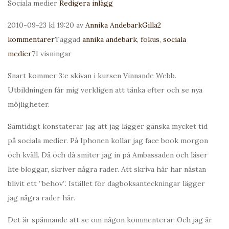
Sociala medier
Redigera inlägg
2010-09-23 kl 19:20 av
Annika Andebark
Gilla
2
kommentarer
Taggad
annika andebark
,
fokus
,
sociala
medier
71 visningar
Snart kommer 3:e skivan i kursen Vinnande Webb.
Utbildningen får mig verkligen att tänka efter och se nya
möjligheter.
Samtidigt konstaterar jag att jag lägger ganska mycket tid
på sociala medier. På Iphonen kollar jag face book morgon
och kväll. Då och då smiter jag in på Ambassaden och läser
lite bloggar, skriver några rader. Att skriva här har nästan
blivit ett ”behov”. Istället för dagboksanteckningar lägger
jag några rader här.
Det är spännande att se om någon kommenterar. Och jag är