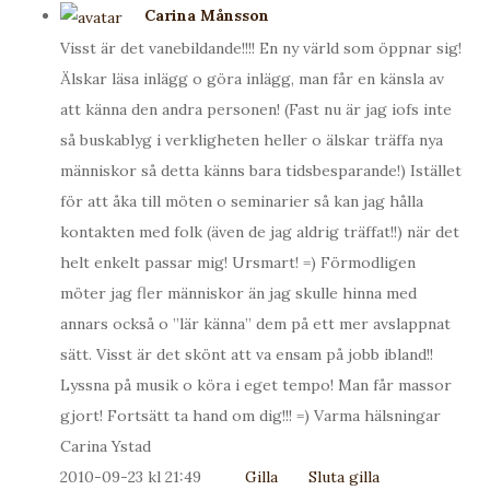
Carina Månsson
Visst är det vanebildande!!!! En ny värld som öppnar sig!
Älskar läsa inlägg o göra inlägg, man får en känsla av
att känna den andra personen! (Fast nu är jag iofs inte
så buskablyg i verkligheten heller o älskar träffa nya
människor så detta känns bara tidsbesparande!) Istället
för att åka till möten o seminarier så kan jag hålla
kontakten med folk (även de jag aldrig träffat!!) när det
helt enkelt passar mig! Ursmart! =) Förmodligen
möter jag fler människor än jag skulle hinna med
annars också o ”lär känna” dem på ett mer avslappnat
sätt. Visst är det skönt att va ensam på jobb ibland!!
Lyssna på musik o köra i eget tempo! Man får massor
gjort! Fortsätt ta hand om dig!!! =) Varma hälsningar
Carina Ystad
2010-09-23 kl 21:49
Gilla
Sluta gilla