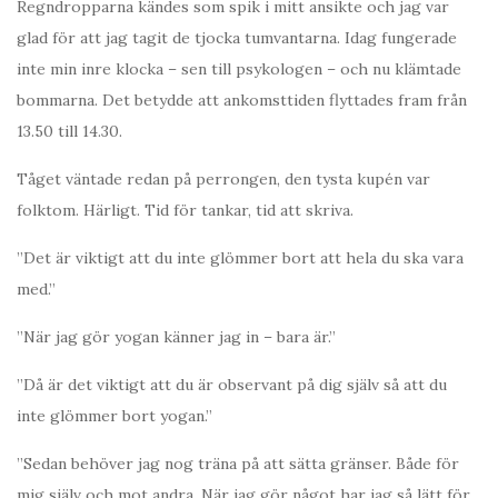
Regndropparna kändes som spik i mitt ansikte och jag var
glad för att jag tagit de tjocka tumvantarna. Idag fungerade
inte min inre klocka – sen till psykologen – och nu klämtade
bommarna. Det betydde att ankomsttiden flyttades fram från
13.50 till 14.30.
Tåget väntade redan på perrongen, den tysta kupén var
folktom. Härligt. Tid för tankar, tid att skriva.
”Det är viktigt att du inte glömmer bort att hela du ska vara
med.”
”När jag gör yogan känner jag in – bara är.”
”Då är det viktigt att du är observant på dig själv så att du
inte glömmer bort yogan.”
”Sedan behöver jag nog träna på att sätta gränser. Både för
mig själv och mot andra. När jag gör något har jag så lätt för