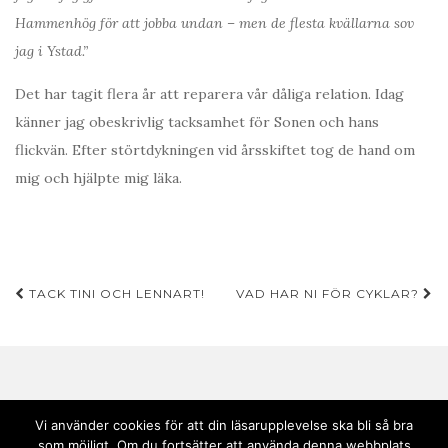
Hammenhög för att jobba undan – men de flesta kvällarna sov
jag i Ystad.”
Det har tagit flera år att reparera vår dåliga relation. Idag
känner jag obeskrivlig tacksamhet för Sonen och hans
flickvän. Efter störtdykningen vid årsskiftet tog de hand om
mig och hjälpte mig läka.
Inläggsnavigering
TACK TINI OCH LENNART!
VAD HAR NI FÖR CYKLAR?
Vi använder cookies för att din läsarupplevelse ska bli så bra
som möjligt. Om du fortsätter att använda denna webbplats