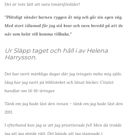
Det är inte lätt att vara tonårsförälder!
”Plötsligt vänder barnen ryggen åt mig och går sin egen väg.
Med stort tålamod får jag stå kvar och vara beredd på att de
när som helst vill komma tillbaka.”
Ur Släpp taget och håll i av Helena
Harrysson.
Det har varit märkliga dagar där jag tvingats möta mig själv.
Idag har jag varit på biblioteket och lånat böcker. Citatet
handlar om 14-16-åringar.
Tänk om jag hade läst den innan – tänk om jag hade läst den
2011.
I efterhand kan jag se att jag prioriterade fel! Men då trodde
jag att jag gjorde rätt. Det hände att jag stannade i