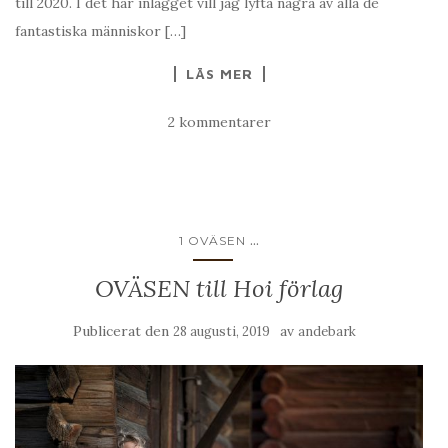
till 2020. I det här inlägget vill jag lyfta några av alla de
fantastiska människor […]
LÄS MER
2 kommentarer
...
1 OVÄSEN
OVÄSEN till Hoi förlag
Publicerat den
av
28 augusti, 2019
andebark