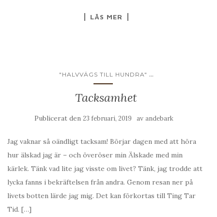
LÄS MER
...
"HALVVÄGS TILL HUNDRA"
Tacksamhet
Publicerat den
av
23 februari, 2019
andebark
Jag vaknar så oändligt tacksam! Börjar dagen med att höra
hur älskad jag är – och överöser min Älskade med min
kärlek. Tänk vad lite jag visste om livet? Tänk, jag trodde att
lycka fanns i bekräftelsen från andra. Genom resan ner på
livets botten lärde jag mig. Det kan förkortas till Ting Tar
Tid. […]