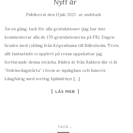
Nytt år
Publicerat den
av
13 juli, 2023
andebark
Än en gång, tack för alla gratulationer (jag har inte
kommenterar alla de 170 gratulationerna på FB). Dagen
firades med cykling från Köpenhamn till Billesholm. Trots
allt fantastiskt vi upplevt på resan uppskattar jag
fortfarande denna sträcka. Bilden är från Bakken där vi åt
”födelsedagstårta” i form av mjukglass och lunerör.
Långhårig med svettig hjälmfrisyr […]
LÄS MER
...
TACK