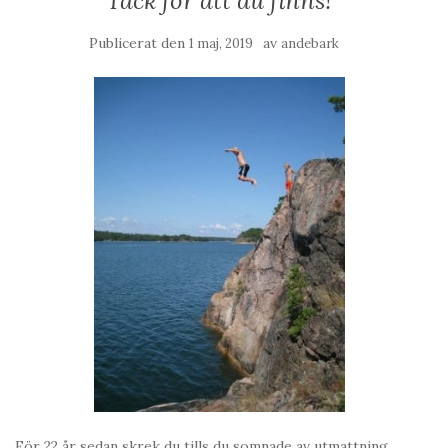
Tack för att du finns!
Publicerat den
av
1 maj, 2019
andebark
För 22 år sedan skrek du tills du somnade av utmattning,