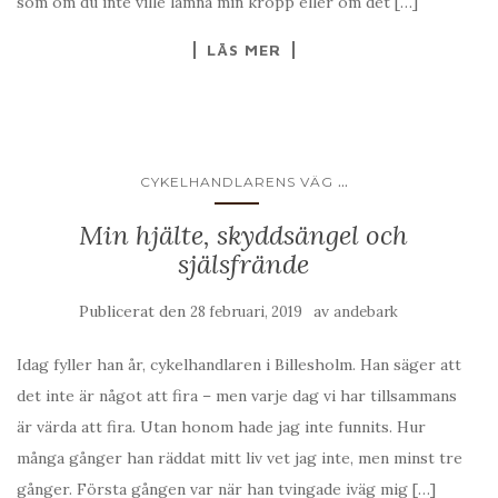
som om du inte ville lämna min kropp eller om det […]
LÄS MER
...
CYKELHANDLARENS VÄG
Min hjälte, skyddsängel och
själsfrände
Publicerat den
av
28 februari, 2019
andebark
Idag fyller han år, cykelhandlaren i Billesholm. Han säger att
det inte är något att fira – men varje dag vi har tillsammans
är värda att fira. Utan honom hade jag inte funnits. Hur
många gånger han räddat mitt liv vet jag inte, men minst tre
gånger. Första gången var när han tvingade iväg mig […]