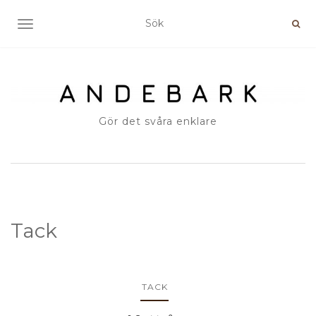
SLÅ PÅ/AV NAVIGERING
Gör det svåra enklare
Tack
TACK