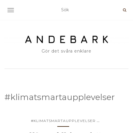
SLÅ PÅ/AV NAVIGERING
Gör det svåra enklare
#klimatsmartaupplevelser
...
#KLIMATSMARTAUPPLEVELSER