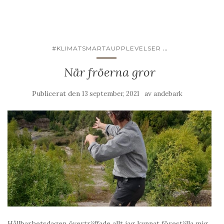
...
#KLIMATSMARTAUPPLEVELSER
När fröerna gror
Publicerat den
av
13 september, 2021
andebark
Hållbarhetsdagen överträffade allt jag kunnat föreställa mig.