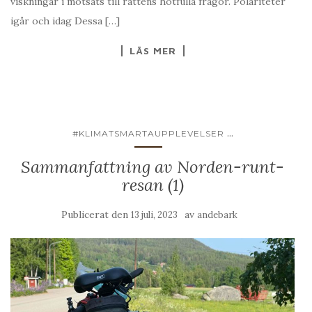
viskningar i motsats till rättens hotfulla frågor. Polariteter
igår och idag Dessa […]
LÄS MER
...
#KLIMATSMARTAUPPLEVELSER
Sammanfattning av Norden-runt-
resan (1)
Publicerat den
av
13 juli, 2023
andebark