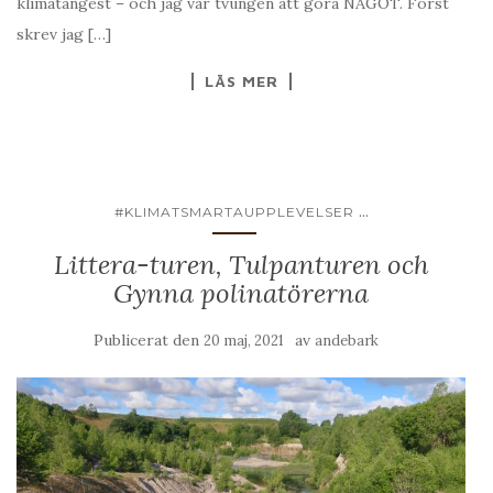
klimatångest – och jag var tvungen att göra NÅGOT. Först
skrev jag […]
LÄS MER
...
#KLIMATSMARTAUPPLEVELSER
Littera-turen, Tulpanturen och
Gynna polinatörerna
Publicerat den
av
20 maj, 2021
andebark