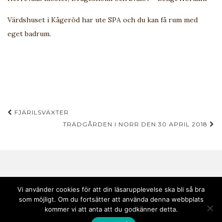
Värdshuset i Kågeröd har ute SPA och du kan få rum med
eget badrum.
Inläggsnavigering
FJÄRILSVÄXTER
TRÄDGÅRDEN I NORR DEN 30 APRIL 2018
Vi använder cookies för att din läsarupplevelse ska bli så bra
som möjligt. Om du fortsätter att använda denna webbplats
Copyright © 2020 Andebark | Tema av
Colorlib
drivs med
WordPress
kommer vi att anta att du godkänner detta.