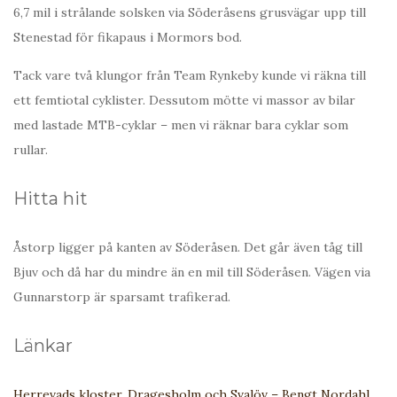
6,7 mil i strålande solsken via Söderåsens grusvägar upp till
Stenestad för fikapaus i Mormors bod.
Tack vare två klungor från Team Rynkeby kunde vi räkna till
ett femtiotal cyklister. Dessutom mötte vi massor av bilar
med lastade MTB-cyklar – men vi räknar bara cyklar som
rullar.
Hitta hit
Åstorp ligger på kanten av Söderåsen. Det går även tåg till
Bjuv och då har du mindre än en mil till Söderåsen. Vägen via
Gunnarstorp är sparsamt trafikerad.
Länkar
Herrevads kloster, Dragesholm och Svalöv – Bengt Nordahl