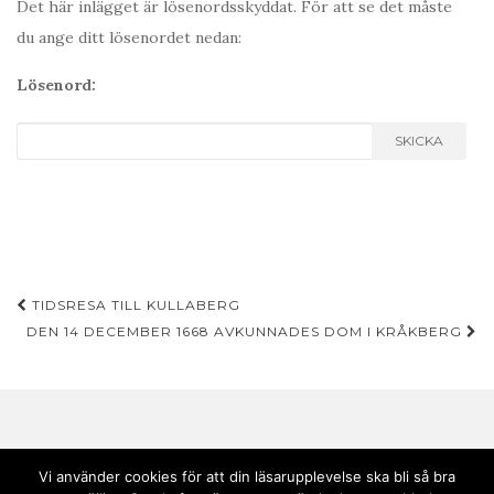
Det här inlägget är lösenordsskyddat. För att se det måste
du ange ditt lösenordet nedan:
Lösenord:
SKICKA
Inläggsnavigering
TIDSRESA TILL KULLABERG
DEN 14 DECEMBER 1668 AVKUNNADES DOM I KRÅKBERG
Vi använder cookies för att din läsarupplevelse ska bli så bra