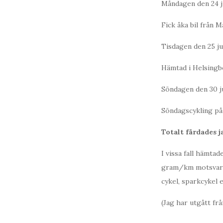
Måndagen den 24 j
Fick åka bil från M
Tisdagen den 25 ju
Hämtad i Helsingbo
Söndagen den 30 j
Söndagscykling på 
Totalt färdades 
I vissa fall hämtad
gram/km motsvarar 
cykel, sparkcykel 
(Jag har utgått fr