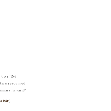
t o r! 154
rtare resor med
annars ha varit?
a här
.)