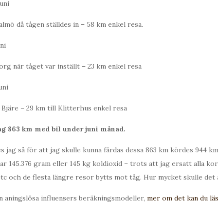
uni
almö då tågen ställdes in – 58 km enkel resa.
ni
rg när tåget var inställt – 23 km enkel resa
uni
Bjäre – 29 km till Klitterhus enkel resa
jag 863 km med bil under juni månad.
es jag så för att jag skulle kunna färdas dessa 863 km kördes 944 km 
145.376 gram eller 145 kg koldioxid – trots att jag ersatt alla ko
etc och de flesta längre resor bytts mot tåg. Hur mycket skulle det 
ån aningslösa influensers beräkningsmodeller,
mer om det kan du läs