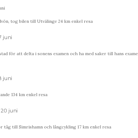
uni
vön, tog bilen till Utvälinge 24 km enkel resa
 juni
nstad för att delta i sonens examen och ha med saker till hans exam
 juni
ande 134 km enkel resa
20 juni
för tåg till Simrishamn och långcykling 17 km enkel resa