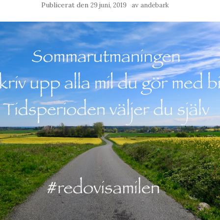
Publicerat den
av
29 juni, 2019
andebark