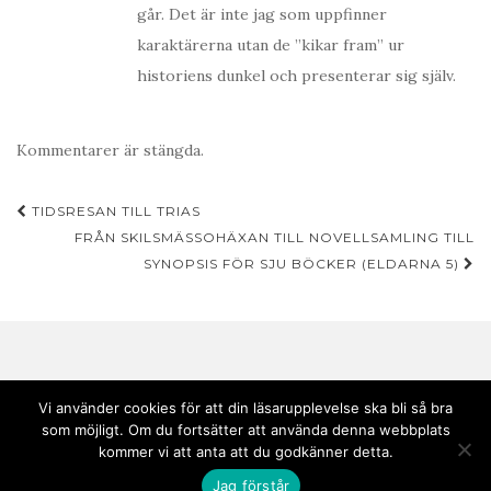
går. Det är inte jag som uppfinner
karaktärerna utan de ”kikar fram” ur
historiens dunkel och presenterar sig själv.
Kommentarer är stängda.
Inläggsnavigering
TIDSRESAN TILL TRIAS
FRÅN SKILSMÄSSOHÄXAN TILL NOVELLSAMLING TILL
SYNOPSIS FÖR SJU BÖCKER (ELDARNA 5)
Vi använder cookies för att din läsarupplevelse ska bli så bra
som möjligt. Om du fortsätter att använda denna webbplats
Copyright © 2020 Andebark | Tema av
Colorlib
drivs med
WordPress
kommer vi att anta att du godkänner detta.
Jag förstår