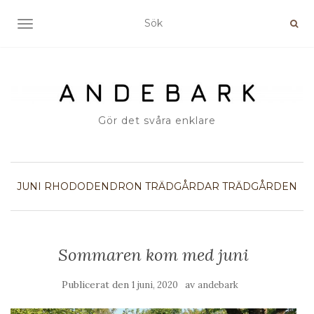
SLÅ PÅ/AV NAVIGERING
Gör det svåra enklare
JUNI
RHODODENDRON
TRÄDGÅRDAR
TRÄDGÅRDEN
Sommaren kom med juni
Publicerat den
av
1 juni, 2020
andebark