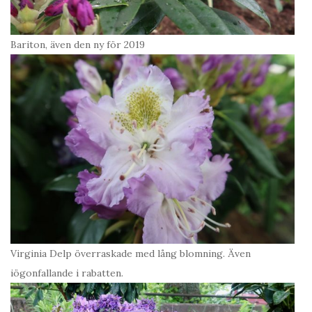
Bariton, även den ny för 2019
Virginia Delp överraskade med lång blomning. Även
iögonfallande i rabatten.