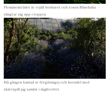
Plommonträdet är rejält beskuret och rosen Minehaha
slingrar sig upp i toppen.
Blå gången kantad av förgätmigej och lavendel med
skärvspill jag samlat i dagbrottet.