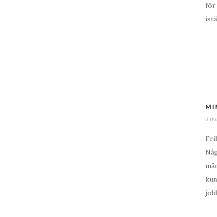
för
ist
MI
5 ma
Fri
Någ
mån
kun
job