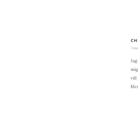
CH
7 ma
Jag
mig
vill
Men