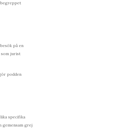
h begreppet
ebesök på en
 som jurist
 gör podden
lika specifika
 en gemensam grej