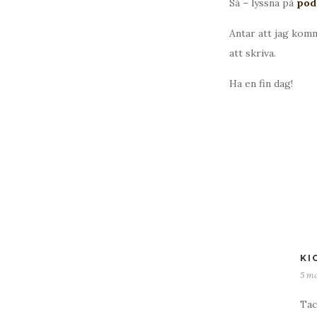
Så – lyssna på
pod
Antar att jag kom
att skriva.
Ha en fin dag!
KI
5 ma
Tac