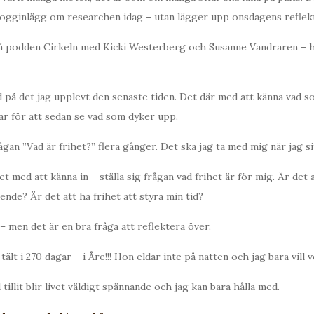
logginlägg om researchen idag – utan lägger upp onsdagens reflekt
å podden Cirkeln med Kicki Westerberg och Susanne Vandraren – hel
 på det jag upplevt den senaste tiden. Det där med att känna vad so
ar för att sedan se vad som dyker upp.
rågan ”Vad är frihet?” flera gånger. Det ska jag ta med mig när jag sit
 med att känna in – ställa sig frågan vad frihet är för mig. Är det 
de? Är det att ha frihet att styra min tid?
– men det är en bra fråga att reflektera över.
tält i 270 dagar – i Åre!!! Hon eldar inte på natten och jag bara vill v
illit blir livet väldigt spännande och jag kan bara hålla med.