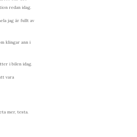
ion redan idag.
a jag är fullt av
m klingar ann i
ter i bilen idag.
att vara
eta mer, testa.