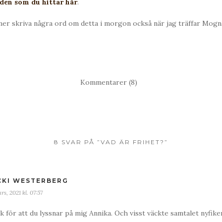
den som du hittar här
.
mer skriva några ord om detta i morgon också när jag träffar Mogn
Kommentarer (8)
8 SVAR PÅ ”VAD ÄR FRIHET?”
CKI WESTERBERG
rs, 2021 kl. 07:57
k för att du lyssnar på mig Annika. Och visst väckte samtalet nyfik