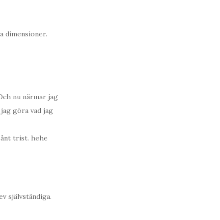
ga dimensioner.
 Och nu närmar jag
 jag göra vad jag
ånt trist. hehe
ev självständiga.