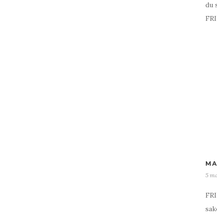
du 
FRI
MA
5 ma
FRI
sak