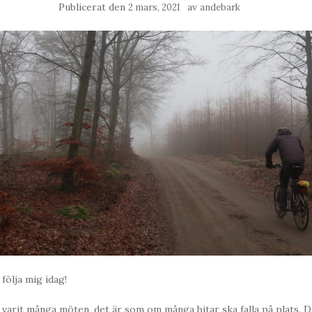
Publicerat den
av
2 mars, 2021
andebark
ölja mig idag!
 varit många möten, det är som om många bitar ska falla på plats. D