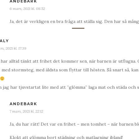
ANDEBARK
6 mars, 2021 kl. 08:52
Ja, det är verkligen en bra fråga att ställa sig. Den har så mån
ALY
rs, 2021 kl. 17:39
 har alltid tänkt att frihet det kommer sen, när barnen är utflugna.
 med stormsteg, med äldsta som flyttar till hösten. Så snart så, kan
 jag har tjuvstartat lite med att ”glömma” laga mat och städa och s
ANDEBARK
7 mars, 2021 kl. 22:12
Ja, du har rätt! Det var en frihet – men tomhet – när barnen bl
Klokt att glömma bort städning och matlagning ibland!