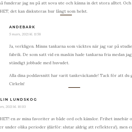
så funderar jag nu på att sova ute och känna in det stora alltet. Oc
HET, det kan diskuteras hur långt som helst.
ANDEBARK
5 mars, 2021 kl. 11:58
Ja, verkligen. Minns tankarna som väcktes när jag var på studi
fabrik. De som satt vid en maskin hade tankarna fria medan jag
ständigt jobbade med huvudet.
Alla dina poddavsnitt har varit tankeväckande! Tack för att du
Cirkeln!
LIN LUNDSKOG
rs, 2021 kl. 16:03
HET! en av mina favoriter av både ord och känslor. Frihet innebär o
er under olika perioder (därför: slutar aldrig att reflektera!), men