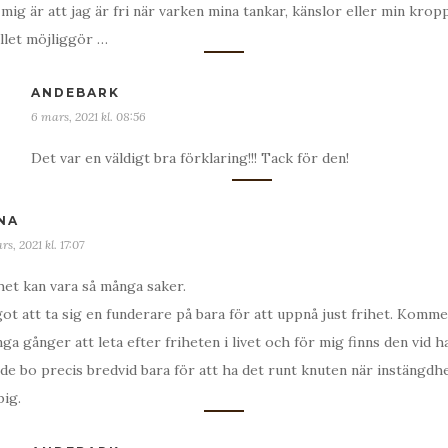
 mig är att jag är fri när varken mina tankar, känslor eller min kro
ället möjliggör …
ANDEBARK
6 mars, 2021 kl. 08:56
Det var en väldigt bra förklaring!!! Tack för den!
NA
rs, 2021 kl. 17:07
het kan vara så många saker.
ot att ta sig en funderare på bara för att uppnå just frihet. Komme
ga gånger att leta efter friheten i livet och för mig finns den vid h
de bo precis bredvid bara för att ha det runt knuten när instängdhe
big.