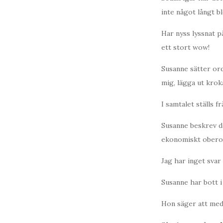
inte något långt b
Har nyss lyssnat p
ett stort wow!
Susanne sätter ord
mig, lägga ut krok
I samtalet ställs f
Susanne beskrev det
ekonomiskt oberoen
Jag har inget svar 
Susanne har bott i 
Hon säger att med t