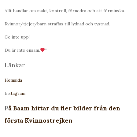
Allt handlar om makt, kontroll, förnedra och att förminska.
Kvinnor/tjejer/barn straffas till lydnad och tystnad.
Ge inte upp!
Du är inte ensam.
”
Länkar
Hemsida
Ins
tagram
P
å Baam hittar du fler bilder från den
första Kvinnostrejken