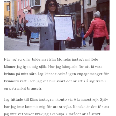
När jag scrollar bilderna i Elin Moradis instagramflöde
känner jag igen mig själv. Hur jag kämpade för att få vara
kvinna på mitt sätt. Jag känner också igen engagemanget för
kvinnors rätt. Och jag vet hur svårt det är att slå sig fram i
en patriarkal bransch.
Jag hittade till Elins instagramkonto via #kvinnostrejk. Själv
har jag inte kommit mig för att strejka. Kanske är det för att
jag inte vet vilket krav jag ska välja. Området är så stort.