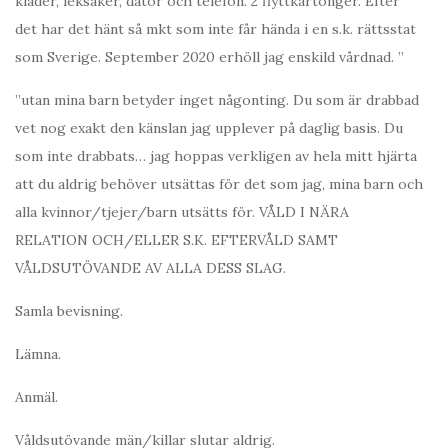
kläder, leksaker, dator och telefon. 2 flyttkartonger. Efter
det har det hänt så mkt som inte får hända i en s.k. rättsstat
som Sverige. September 2020 erhöll jag enskild vårdnad. ”
”utan mina barn betyder inget någonting. Du som är drabbad
vet nog exakt den känslan jag upplever på daglig basis. Du
som inte drabbats… jag hoppas verkligen av hela mitt hjärta
att du aldrig behöver utsättas för det som jag, mina barn och
alla kvinnor/tjejer/barn utsätts för. VÅLD I NÄRA
RELATION OCH/ELLER S.K. EFTERVÅLD SAMT
VÅLDSUTÖVANDE AV ALLA DESS SLAG.
Samla bevisning.
Lämna.
Anmäl.
Våldsutövande män/killar slutar aldrig.