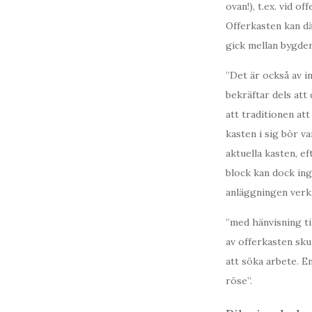
ovan!), t.ex. vid o
Offerkasten kan dä
gick mellan bygder
”Det är också av i
bekräftar dels att
att traditionen att
kasten i sig bör v
aktuella kasten, e
block kan dock ing
anläggningen verka
”med hänvisning ti
av offerkasten sku
att söka arbete. E
röse”.