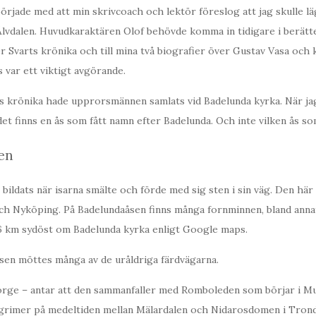
örjade med att min skrivcoach och lektör föreslog att jag skulle läg
Älvdalen. Huvudkaraktären Olof behövde komma in tidigare i berätte
er Svarts krönika och till mina två biografier över Gustav Vasa och
 var ett viktigt avgörande.
ts krönika hade upprorsmännen samlats vid Badelunda kyrka. När j
det finns en ås som fått namn efter Badelunda. Och inte vilken ås so
en
bildats när isarna smälte och förde med sig sten i sin väg. Den här
 och Nyköping. På Badelundaåsen finns många fornminnen, bland ann
,6 km sydöst om Badelunda kyrka enligt Google maps.
sen möttes många av de uråldriga färdvägarna.
Norge – antar att den sammanfaller med Romboleden som börjar i M
lgrimer på medeltiden mellan Mälardalen och Nidarosdomen i Tron