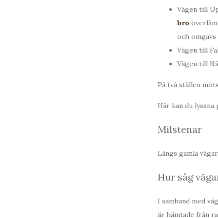
Vägen till U
bro
överlämn
och omgavs 
Vägen till Fa
Vägen till N
På två ställen möt
Här kan du lyssna 
Milstenar
Längs gamla vägar 
Hur såg väga
I samband med väg
är hämtade från 