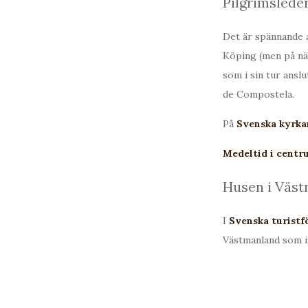
Pilgrimslede
Det är spännande a
Köping (men på nät
som i sin tur ansl
de Compostela.
På
Svenska kyrkan
Medeltid i centr
Husen i Väs
I
Svenska turistfö
Västmanland som i