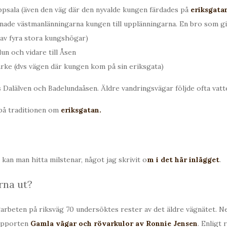
ppsala (även den väg där den nyvalde kungen färdades på
eriksgata
ade västmanlänningarna kungen till upplänningarna. En bro som g
av fyra stora kungshögar)
lun och vidare till Åsen
ärke (dvs vägen där kungen kom på sin eriksgata)
s Dalälven och Badelundaåsen. Äldre vandringsvägar följde ofta vatte
på traditionen om
eriksgatan.
kan man hitta milstenar, något jag skrivit o
m i det här inlägget
.
rna ut?
arbeten på riksväg 70 undersöktes rester av det äldre vägnätet. N
rapporten
Gamla vägar och rövarkulor av Ronnie Jensen
. Enligt