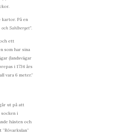
ckor.
 kartor. På en
 och Sahlberget”
.
och ett
n som har sina
ägar (landsvägar
prepas i 1734 års
ll vara 6 meter.”
år ut på att
 socken i
ande hästen och
et ”Rövarkulan”