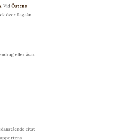
n
. Vid
Östens
ick över Sagaån
ndrag eller åsar.
edanstående citat
 rapportens