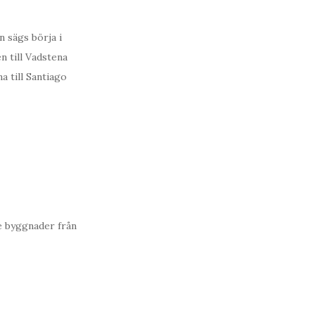
n sägs börja i
n till Vadstena
a till Santiago
e byggnader från