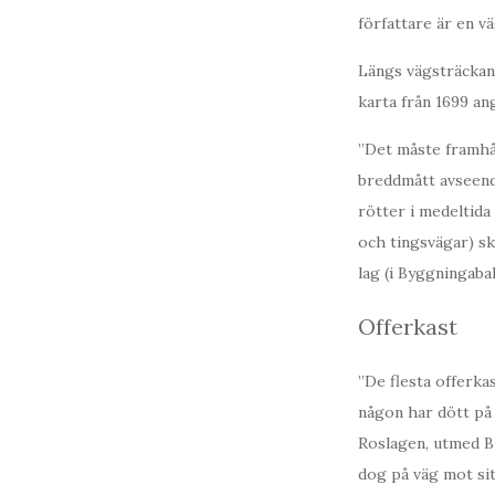
författare är en v
Längs vägsträckan 
karta från 1699 an
”Det måste framhål
breddmått avseend
rötter i medeltida
och tingsvägar) sk
lag (i Byggningaba
Offerkast
”De flesta offerka
någon har dött på 
Roslagen, utmed B
dog på väg mot sit