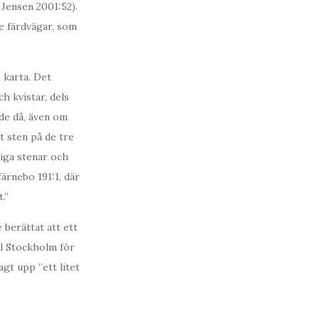
 Jensen 2001:52).
re färdvägar, som
 karta. Det
h kvistar, dels
nde då, även om
t sten på de tre
liga stenar och
ärnebo 191:1, där
.”
 berättat att ett
ll Stockholm för
gt upp ”ett litet