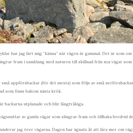
cyklar har jag lärt mig ”känna” när vägen är gammal. Det är som om
ingrar fram i samklang med naturen till skillnad från nya vägar som
små uppförsbackar (för det mesta) som följs av små nerförsbackar. 
vad som finns bakom nästa krök.
är backarna utplanade och blir långtråkiga.
 vägsnuttar av gamla vägar som slingrar fram och tillbaka bredvid d
funderar jag över vägarna. Dagen har ägnats åt att lära mer om väg