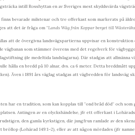
ägsträcka intill Rosshyttan en av Sveriges mest skyddsvärda vägsträ
finns bevarade milstenar och tre offerkast som markerats på äldre
ges att det är fråga om ”
Lands Wäg från Koppar berget till Wästeråhs
las att de övergivna landsvägspartierna uppvisar en konstruktion 
e vägbanan som stämmer överens med det regelverk för vägbygge
 lagstiftning (de medeltida landslagarna). Där stadgas att allmänna v
ulle hålla en bredd på 10 alnar, dvs. ca 6 meter. Detta breddmått up
lken). Även i 1891 års väglag stadgas att vägbredden för landsväg ska
sten har en tradition, som kan kopplas till ”ond bråd död” och som g
platsen. Antingen av en olyckshändelse, jfr ett offerkast i Lohärads
rudstigen, den gamla kyrkstigen, där jungfrun ramlade av den sken
t bröllop (Lohärad 149:1–2), eller av att någon mördades (jfr namn