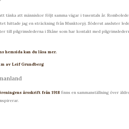
r
tt tänka att människor följt samma vägar i tusentals år. Rombolede
et hittade jag en sträckning från Munktorp). Söderut ansluter lede
uter till pilgrimslederna i Skåne som har kontakt med pilgrimsledern
s hemsida kan du läsa mer.
um av Leif Grundberg
tmanland
reningens årsskrift från 1918
finns en sammanställning över äldr
nspirerar.