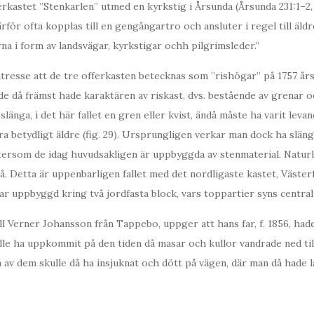
fferkastet ”Stenkarlen” utmed en kyrkstig i Årsunda (Årsunda 231:1–2,
rför ofta kopplas till en gengångartro och ansluter i regel till äld
na i form av landsvägar, kyrkstigar ochh pilgrimsleder.”
ntresse att de tre offerkasten betecknas som ”rishögar” på 1757 års
 de då främst hade karaktären av riskast, dvs. bestående av grenar oc
 slänga, i det här fallet en gren eller kvist, ändå måste ha varit leva
ara betydligt äldre (fig. 29). Ursprungligen verkar man dock ha släng
ftersom de idag huvudsakligen är uppbyggda av stenmaterial. Natur
å. Detta är uppenbarligen fallet med det nordligaste kastet, Västerf
r uppbyggd kring två jordfasta block, vars toppartier syns centralt
ll Verner Johansson från Tappebo, uppger att hans far, f. 1856, hade
lle ha uppkommit på den tiden då masar och kullor vandrade ned ti
n av dem skulle då ha insjuknat och dött på vägen, där man då hade la