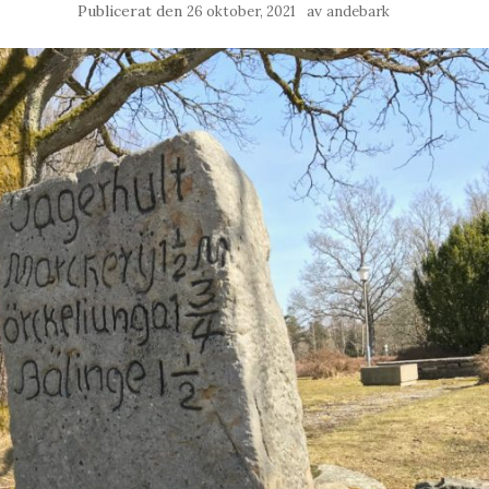
Publicerat den
av
26 oktober, 2021
andebark