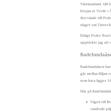
Västmanland. Allt b
början av Vrede i 
återvände till Ped
slaget om Västerås
Enligt Peder Svar
upptäckte jag att 
Badelundaås
Badelundaåsen har 
går mellan Siljan
som bara ligger 1
Här på Badelundaå
Vägen till 
vandrade pi