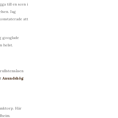
ga till en scen i
lsen. Jag
 konstaterade att
ag googlade
m helst.
 rullstensåsen
at
Anundshög
unktorp. Här
dheim.