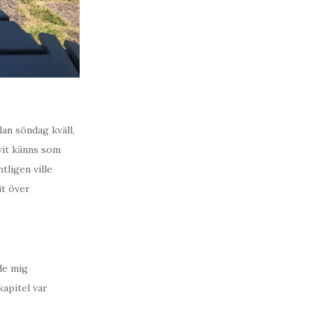
lan söndag kväll,
ivit känns som
tligen ville
it över
nde mig
kapitel var