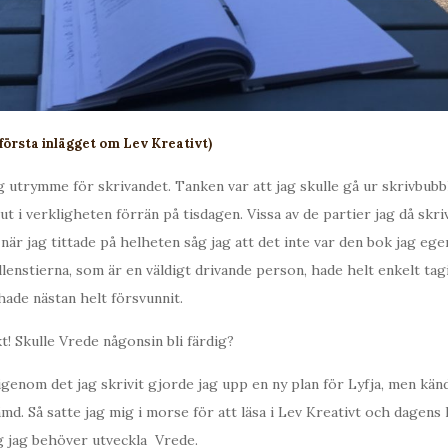
 första inlägget om Lev Kreativ
t)
g utrymme för skrivandet. Tanken var att jag skulle gå ur skrivbubb
ut i verkligheten förrän på tisdagen. Vissa av de partier jag då skr
är jag tittade på helheten såg jag att det inte var den bok jag egen
llenstierna, som är en väldigt drivande person, hade helt enkelt tag
 hade nästan helt försvunnit.
kt! Skulle Vrede någonsin bli färdig?
t igenom det jag skrivit gjorde jag upp en ny plan för Lyfja, men kä
md. Så satte jag mig i morse för att läsa i Lev Kreativt och dagens 
g jag behöver utveckla Vrede.