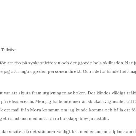
 Tillväxt
ör att tro på synkroniciteten och det gjorde hela skillnaden. När j
 jag att ringa upp den personen direkt. Och i detta hände helt ma
ut var att skjuta fram utgivningen av boken. Det kändes väldigt tråk
 på releaseresan. Men jag hade inte mer än skickat iväg mailet till f
fick ett mail från Mora kommun om jag kunde komma och hålla ett 
et i samband med mitt förra boksläpp blev ju inställt.
nkronicitet då det stämmer väldigt bra med en annan tidplan som d