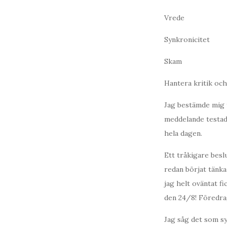
Vrede
Synkronicitet
Skam
Hantera kritik och
Jag bestämde mig f
meddelande testade
hela dagen.
Ett tråkigare besl
redan börjat tänka
jag helt oväntat 
den 24/8! Föredrag
Jag såg det som sy