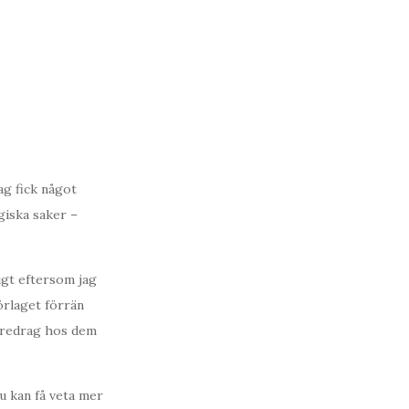
ag fick något
giska saker –
igt eftersom jag
örlaget förrän
föredrag hos dem
u kan få veta mer