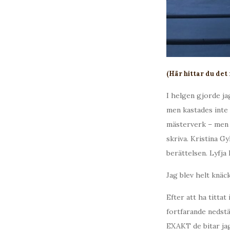
(Här hittar du det
I helgen gjorde ja
men kastades inte 
mästerverk – men n
skriva. Kristina Gy
berättelsen. Lyfja
Jag blev helt knäc
Efter att ha titta
fortfarande nedstä
EXAKT de bitar ja