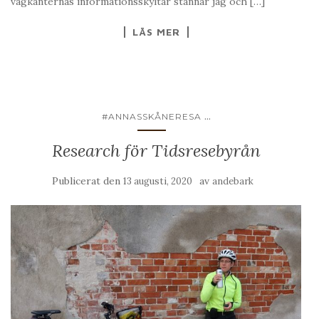
vägkanternas informationsskyltar stannar jag och […]
LÄS MER
...
#ANNASSKÅNERESA
Research för Tidsresebyrån
Publicerat den
av
13 augusti, 2020
andebark