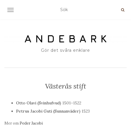
SLÅ PÅ/AV NAVIGERING
Gör det svåra enklare
Västerås stift
Otto Olavi (Svinhufvud)
1501–1522
Petrus Jacobi Guti (Sunnanväder)
1523
Mer om
Peder Jacobi