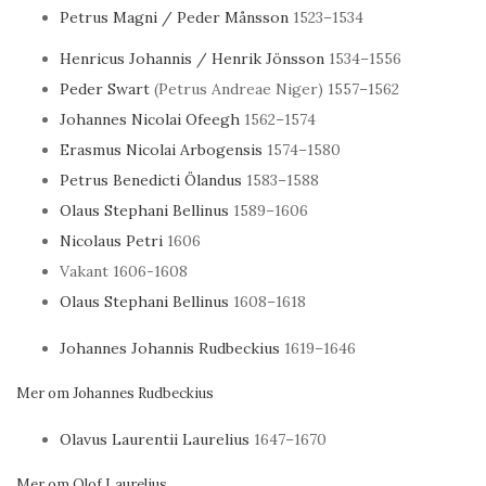
Petrus Magni / Peder Månsson
1523–1534
Henricus Johannis / Henrik Jönsson
1534–1556
Peder Swart
(Petrus Andreae Niger) 1557–1562
Johannes Nicolai Ofeegh
1562–1574
Erasmus Nicolai Arbogensis
1574–1580
Petrus Benedicti Ölandus
1583–1588
Olaus Stephani Bellinus
1589–1606
Nicolaus Petri
1606
Vakant 1606-1608
Olaus Stephani Bellinus
1608–1618
Johannes Johannis Rudbeckius
1619–1646
Mer om Johannes Rudbeckius
Olavus Laurentii Laurelius
1647–1670
Mer om Olof Laurelius