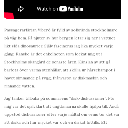
Passagerarfärjan Viberö är fylld av solbrända stockholmare
på väg hem. Få njuter av hur bergen letar sig ner i vattnet
likt slöa dinosaurier. Själv fascineras jag lika mycket varje
gång. Kanske är det enkelheten som lockat mig ut i
Stockholms skärgård de senaste åren. Känslan av att gå
barfota över varma stenhällar, att skölja ur hårschampot i
havet simmande på rygg, frånvaron av diskmaskin och
rinnande vatten.
Jag tänker tillbaka på sommarens ”disk-diskussioner”. För
mig var det självklart att ungdomarna skulle hjälpa till. Ändå
uppstod diskussioner efter varje måltid om vems tur det var
att diska och hur mycket var och en diskat hittills. Ett