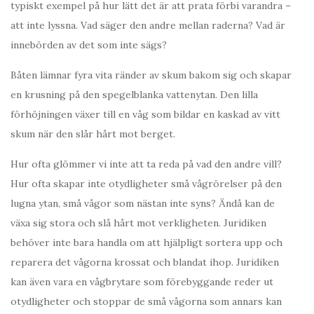
typiskt exempel på hur lätt det är att prata förbi varandra –
att inte lyssna. Vad säger den andre mellan raderna? Vad är
innebörden av det som inte sägs?
Båten lämnar fyra vita ränder av skum bakom sig och skapar
en krusning på den spegelblanka vattenytan. Den lilla
förhöjningen växer till en våg som bildar en kaskad av vitt
skum när den slår hårt mot berget.
Hur ofta glömmer vi inte att ta reda på vad den andre vill?
Hur ofta skapar inte otydligheter små vågrörelser på den
lugna ytan, små vågor som nästan inte syns? Ändå kan de
växa sig stora och slå hårt mot verkligheten. Juridiken
behöver inte bara handla om att hjälpligt sortera upp och
reparera det vågorna krossat och blandat ihop. Juridiken
kan även vara en vågbrytare som förebyggande reder ut
otydligheter och stoppar de små vågorna som annars kan