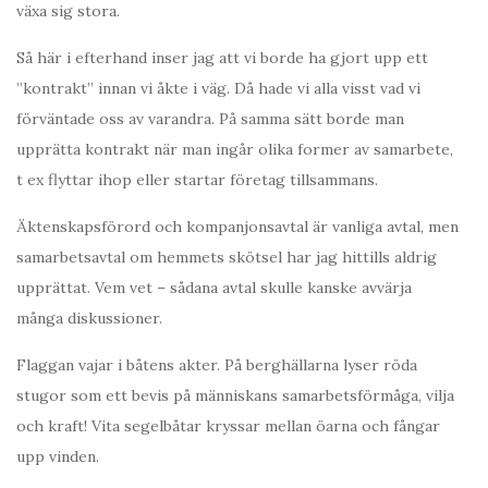
växa sig stora.
Så här i efterhand inser jag att vi borde ha gjort upp ett
”kontrakt” innan vi åkte i väg. Då hade vi alla visst vad vi
förväntade oss av varandra. På samma sätt borde man
upprätta kontrakt när man ingår olika former av samarbete,
t ex flyttar ihop eller startar företag tillsammans.
Äktenskapsförord och kompanjonsavtal är vanliga avtal, men
samarbetsavtal om hemmets skötsel har jag hittills aldrig
upprättat. Vem vet – sådana avtal skulle kanske avvärja
många diskussioner.
Flaggan vajar i båtens akter. På berghällarna lyser röda
stugor som ett bevis på människans samarbetsförmåga, vilja
och kraft! Vita segelbåtar kryssar mellan öarna och fångar
upp vinden.