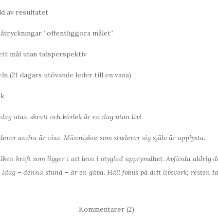
ld av resultatet
påtryckningar ”offentliggöra målet”
 ett mål utan tidsperspektiv
ln (21 dagars utövande leder till en vana)
ok
dag utan skratt och kärlek är en dag utan liv!
erar andra är visa. Människor som studerar sig själv är upplysta.
ilken kraft som ligger i att leva i otyglad upprymdhet. Avfärda aldrig
e. Idag – denna stund – är en gåva. Håll fokus på ditt livsverk; resten 
Kommentarer (2)