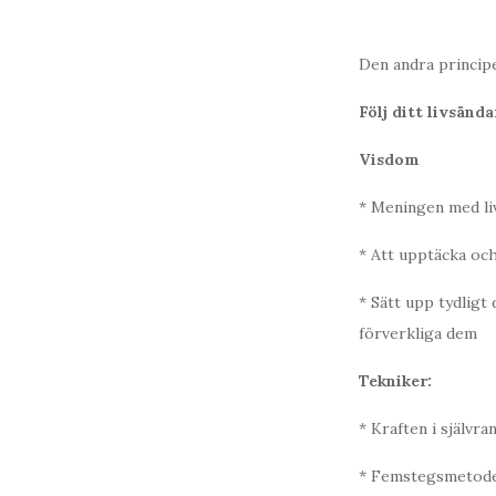
Den andra principe
Följ ditt livsänd
Visdom
* Meningen med liv
* Att upptäcka och 
* Sätt upp tydligt
förverkliga dem
Tekniker:
* Kraften i självra
* Femstegsmetod