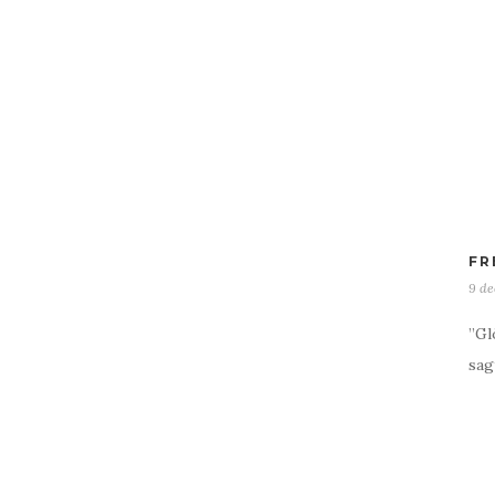
FR
9 de
”Gl
sag