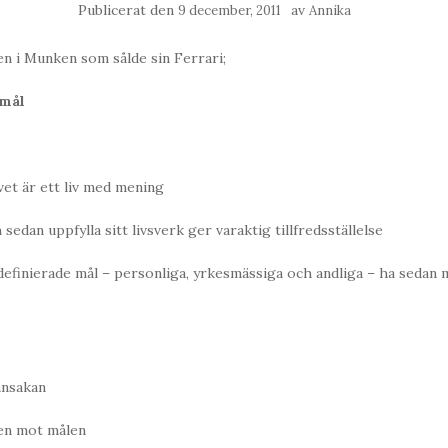
Publicerat den
av
9 december, 2011
Annika
n i Munken som sålde sin Ferrari;
amål
et är ett liv med mening
sedan uppfylla sitt livsverk ger varaktig tillfredsställelse
 definierade mål – personliga, yrkesmässiga och andliga – ha sedan 
nnsakan
en mot målen