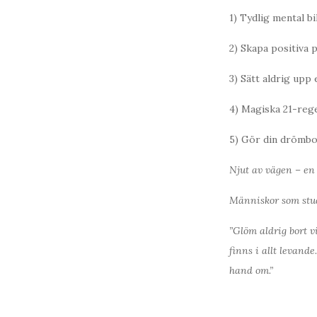
1) Tydlig mental bi
2) Skapa positiva 
3) Sätt aldrig upp
4) Magiska 21-rege
5) Gör din drömb
Njut av vägen – en 
Människor som stud
”Glöm aldrig bort v
finns i allt levand
hand om.”