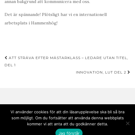
annan bakgrund att kommunicera med oss.
Det är spännande! Plötsligt har vi en internationell
arbetsplats i Hammenhög!
Inläggsnavigering
ATT STRÄVA EFTER MÄSTARKLASS – LEDARE UTAN TITEL,
DEL 1
INNOVATION, LUT DEL 2
Vi använder cookies för att din läsarupplevelse ska bli så bra
som möjligt. Om du fortsätter att använda denna webbplats
Copyright © 2020 Andebark | Tema av
Colorlib
drivs med
WordPress
kommer vi att anta att du godkänner detta.
Jag förstår