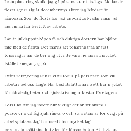
I min planering skulle jag gå på semester i tisdags. Medan de
flesta ägnar sig åt decembermys sliter jag hårdare än
någonsin. Som de flesta har jag uppesittarkvällar innan jul –
men mina har bestått av arbete.
I år är julklappsinköpen få och duktiga dottern har hjälpt
mig med de flesta. Det märks att tonåringarna är just
tonåringar när de ber mig att inte vara hemma så mycket.
Istället knegar jag på.
I våra rekryteringar har vi nu fokus på personer som vill
arbeta med oss länge. Har beslutsfattarna insett hur mycket
föräldraledigheter och sjukskrivningar kostar företagen?
Först nu har jag insett hur viktigt det är att anställa
personer med låg sjukfrånvaro och som stannar för evigt på
arbetsplatsen. Jag har insett hur mycket låg
personalomsättning betyder för lönsamheten. Att byta ut