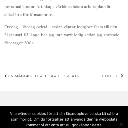
personal kostar. Att skapa världens bästa arbetsplats är
alltså bra för lönsamheten.
Fredag – lördag också – sedan väntar ledighet fram till den
21 januari. Så länge har jag inte varit ledig sedan jag startade
företager 2004.
Inläggsnavigering
EN MÅNGKULTURELL ARBETSPLATS
GOD JUL
Vi använder cookies för att din läsarupplevelse ska bli så bra
som möjligt. Om du fortsätter att använda denna webbplats
Copyright © 2020 Andebark | Tema av
Colorlib
drivs med
WordPress
kommer vi att anta att du godkänner detta.