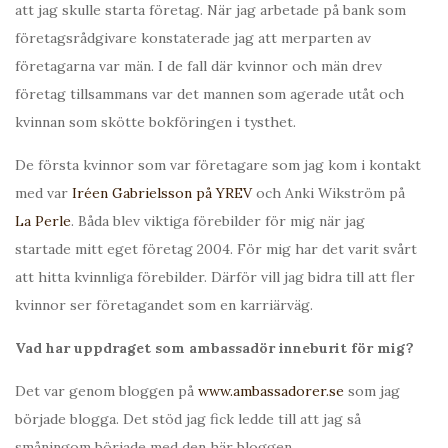
att jag skulle starta företag. När jag arbetade på bank som
företagsrådgivare konstaterade jag att merparten av
företagarna var män. I de fall där kvinnor och män drev
företag tillsammans var det mannen som agerade utåt och
kvinnan som skötte bokföringen i tysthet.
De första kvinnor som var företagare som jag kom i kontakt
med var
Iréen Gabrielsson på YREV
och Anki Wikström på
La Perle
. Båda blev viktiga förebilder för mig när jag
startade mitt eget företag 2004. För mig har det varit svårt
att hitta kvinnliga förebilder. Därför vill jag bidra till att fler
kvinnor ser företagandet som en karriärväg.
Vad har uppdraget som ambassadör inneburit för mig?
Det var genom bloggen på
www.ambassadorer.se
som jag
började blogga. Det stöd jag fick ledde till att jag så
småningom började med den här bloggen.