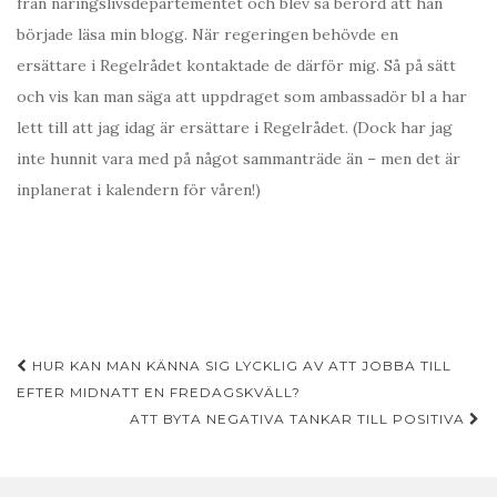
från näringslivsdepartementet och blev så berörd att han
började läsa min blogg. När regeringen behövde en
ersättare i Regelrådet kontaktade de därför mig. Så på sätt
och vis kan man säga att uppdraget som ambassadör bl a har
lett till att jag idag är ersättare i Regelrådet. (Dock har jag
inte hunnit vara med på något sammanträde än – men det är
inplanerat i kalendern för våren!)
Inläggsnavigering
HUR KAN MAN KÄNNA SIG LYCKLIG AV ATT JOBBA TILL
EFTER MIDNATT EN FREDAGSKVÄLL?
ATT BYTA NEGATIVA TANKAR TILL POSITIVA