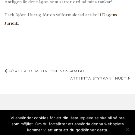
Äntligen är det någon som sätter ord på mina tankar!
Tack Björn Hurtig för en välformulerad artikel i
Dagens
Juridik
.
Inläggsnavigering
FÖRBEREDER UTVECKLINGSSAMTAL
ATT HITTA STYRKAN I NUET
Vi använder cookies för att din läsarupplevelse ska bli så bra
som möjligt. Om du fortsätter att använda denna webbplats
Copyright © 2020 Andebark | Tema av
Colorlib
drivs med
WordPress
kommer vi att anta att du godkänner detta.