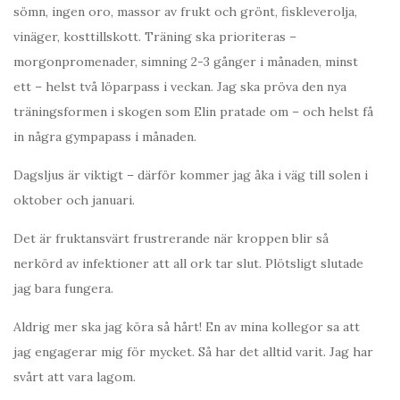
sömn, ingen oro, massor av frukt och grönt, fiskleverolja,
vinäger, kosttillskott. Träning ska prioriteras –
morgonpromenader, simning 2-3 gånger i månaden, minst
ett – helst två löparpass i veckan. Jag ska pröva den nya
träningsformen i skogen som Elin pratade om – och helst få
in några gympapass i månaden.
Dagsljus är viktigt – därför kommer jag åka i väg till solen i
oktober och januari.
Det är fruktansvärt frustrerande när kroppen blir så
nerkörd av infektioner att all ork tar slut. Plötsligt slutade
jag bara fungera.
Aldrig mer ska jag köra så hårt! En av mina kollegor sa att
jag engagerar mig för mycket. Så har det alltid varit. Jag har
svårt att vara lagom.