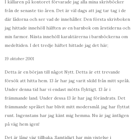
I källaren på kontoret förvarade jag alla mina skrivböcker
från de senaste tio åren. Det är väl dags att jag tar tag i de
där lådorna och ser vad de innehåller. Den första skrivboken
jag hittade innehöll hälften av en barnbok om årstiderna och
min farmor. Nästa innehöll karaktärerna i barnböckerna om
medeltiden. I det tredje häftet hittade jag det här;
19 oktober 2001
Detta är en början till något Nytt. Detta är ett trevande
försök att hitta hem. 13 år har jag varit skild från mitt språk.
Under denna tid har vi endast mötts flyktigt. 13 år i
främmande land. Under dessa 13 år har jag förändrats. Det
främmande språket har blivit mitt modersmål. jag har flyttat
runt. Ingenstans har jag känt mig hemma. Nu är jag äntligen
på väg hem igen!
Det är lång väg tillbaka. Samtidigt har min vistelse i