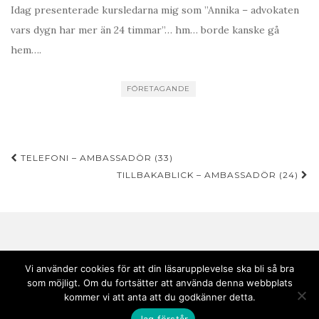
Idag presenterade kursledarna mig som ”Annika – advokaten
vars dygn har mer än 24 timmar”… hm… borde kanske gå
hem….
FÖRETAGANDE
Inläggsnavigering
TELEFONI – AMBASSADÖR (33)
TILLBAKABLICK – AMBASSADÖR (24)
Vi använder cookies för att din läsarupplevelse ska bli så bra
som möjligt. Om du fortsätter att använda denna webbplats
Copyright © 2020 Andebark | Tema av
Colorlib
drivs med
WordPress
kommer vi att anta att du godkänner detta.
Jag förstår