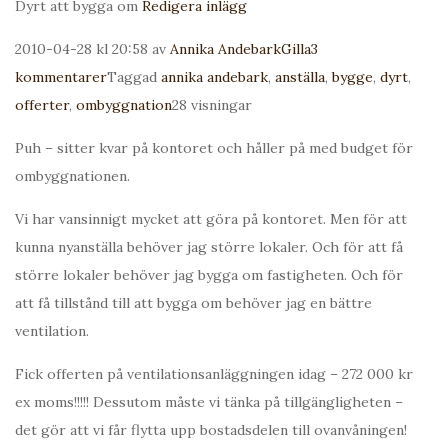
Dyrt att bygga om
Redigera inlägg
2010-04-28 kl 20:58 av
Annika Andebark
Gilla
3
kommentarer
Taggad
annika andebark
,
anställa
,
bygge
,
dyrt
,
offerter
,
ombyggnation
28 visningar
Puh – sitter kvar på kontoret och håller på med budget för
ombyggnationen.
Vi har vansinnigt mycket att göra på kontoret. Men för att
kunna nyanställa behöver jag större lokaler. Och för att få
större lokaler behöver jag bygga om fastigheten. Och för
att få tillstånd till att bygga om behöver jag en bättre
ventilation.
Fick offerten på ventilationsanläggningen idag – 272 000 kr
ex moms!!!!! Dessutom måste vi tänka på tillgängligheten –
det gör att vi får flytta upp bostadsdelen till ovanvåningen!