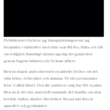
På biblioteket förlorar jag tidsuppfattningen när jag
försjunker i tidskrifter med titlar som Må Bra, Hälsa och Allt
om trädgård. Samtidigt närmar jag mig det gamla livet
genom Dagens Industri och Veckans affärer.
Men nu skapar andra intressen en jämvikt; böcker om det
vilda köket, örtkryddor och dammar. På våra promenader
letar vi alltid ätbart. Den där samlaren i mig har fått ta plats.
Men nu är det inte materiellt samlande det handlar om utan
körsbär, hallon, nässlor, åkerfräken. Nya på min lista är
nässelfrö och grobladsfrö.