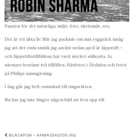
Passion för det naturliga, miljö, foto, skrivande, sex.
Det är ett äkta liv. När jag packade om min ryggsäck insåg
jag att det enda smink jag använt sedan april är läppstift –
och läppstiftstillfällena har varit mycket sällsynta. Ja,
närmare bestämt två tillfällen. Häxfotot i Älvdalen och fotot
på Philips namngivning.
I dag går jag helt osminkad till tingsrätten.
Nu har jag inte längre någon bild att leva upp till.
Inläggsnavigering
BLÄCKFISK – AMBASSADÖR (95)