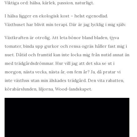
Viktiga ord: hälsa, kärlek, passion, naturligt.
I hälsa ligger en ekologisk kost – helst egenodlad.
Växthuset har blivit min terapi. Där är jag lycklig i mig själv.
Växtkraften är otrolig. Att leta bönor bland bladen, tjyva
tomater, binda upp gurkor och rensa ogräs håller fast mig i
nuet. Dåtid och framtid kan inte locka mig från nutid annat än
med trädgårdsdrömmar. Hur vill jag att det ska se ut i
morgon, nästa vecka, nästa år, om fem år? Ja, då pratar vi
inte växthus utan min älskades trädgård. Den vita rabatten,
körabärslunden, liljorna, Wood-landskapet.