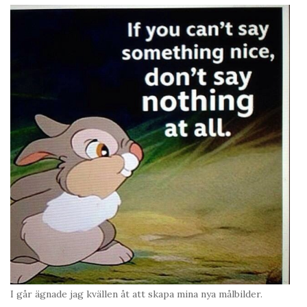
I går ägnade jag kvällen åt att skapa mina nya målbilder.