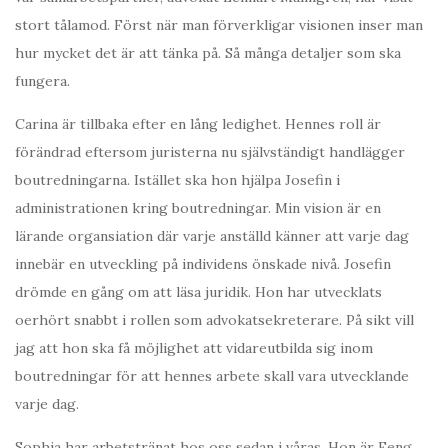
stort tålamod. Först när man förverkligar visionen inser man
hur mycket det är att tänka på. Så många detaljer som ska
fungera.
Carina är tillbaka efter en lång ledighet. Hennes roll är
förändrad eftersom juristerna nu självständigt handlägger
boutredningarna. Istället ska hon hjälpa Josefin i
administrationen kring boutredningar. Min vision är en
lärande organsiation där varje anställd känner att varje dag
innebär en utveckling på individens önskade nivå. Josefin
drömde en gång om att läsa juridik. Hon har utvecklats
oerhört snabbt i rollen som advokatsekreterare. På sikt vill
jag att hon ska få möjlighet att vidareutbilda sig inom
boutredningar för att hennes arbete skall vara utvecklande
varje dag.
Sophia har arbetstränat hos oss sedan i våras. Hon är Feng