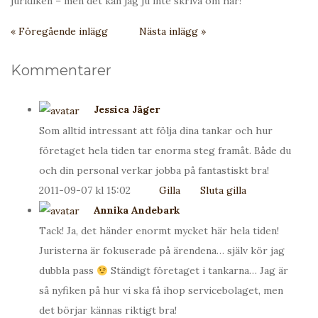
juridiken – men det kan jag ju inte skriva om här!
« Föregående inlägg
Nästa inlägg »
Kommentarer
Jessica Jäger
Som alltid intressant att följa dina tankar och hur
företaget hela tiden tar enorma steg framåt. Både du
och din personal verkar jobba på fantastiskt bra!
2011-09-07 kl 15:02
Gilla
Sluta gilla
Annika Andebark
Tack! Ja, det händer enormt mycket här hela tiden!
Juristerna är fokuserade på ärendena… själv kör jag
dubbla pass
Ständigt företaget i tankarna… Jag är
så nyfiken på hur vi ska få ihop servicebolaget, men
det börjar kännas riktigt bra!