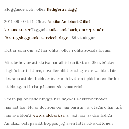
Bloggande och roller
Redigera inlägg
2011-09-07 kl 14:25 av
Annika Andebark
Gilla
4
kommentarer
Taggad
annika andebark
,
entreprenör
,
företagsbyggande
,
servicebolaget
189 visningar
Det är som om jag har olika roller i olika sociala forum.
Mitt behov av att skriva har alltid varit stort. Skrivböcker,
dagböcker i datorn, noveller, dikter, sångtexter… Ibland är
det som att det bubblar över och kvitton i plånboken får bli
räddningen i brist på annat skrivmaterial.
Sedan jag började blogga har mycket av skrivbehovet
hamnat här. Nu är det som om jag bara är företagare här…på
min nya blogg
www.andebark.se
är jag mer av den lediga
Annika… och på sikt hoppas jag även hitta advokattonen