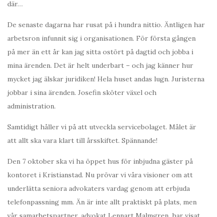
där…
De senaste dagarna har rusat på i hundra nittio. Äntligen har
arbetsron infunnit sig i organisationen. För första gången
på mer än ett år kan jag sitta ostört på dagtid och jobba i
mina ärenden. Det är helt underbart – och jag känner hur
mycket jag älskar juridiken! Hela huset andas lugn. Juristerna
jobbar i sina ärenden. Josefin sköter växel och
administration.
Samtidigt håller vi på att utveckla servicebolaget. Målet är
att allt ska vara klart till årsskiftet. Spännande!
Den 7 oktober ska vi ha öppet hus för inbjudna gäster på
kontoret i Kristianstad. Nu prövar vi våra visioner om att
underlätta seniora advokaters vardag genom att erbjuda
telefonpassning mm. Än är inte allt praktiskt på plats, men
vår samarbetspartner, advokat Lennart Malmgren, har visat