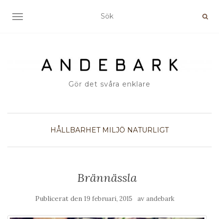
SLÅ PÅ/AV NAVIGERING
Gör det svåra enklare
HÅLLBARHET
MILJÖ
NATURLIGT
Brännässla
Publicerat den
av
19 februari, 2015
andebark