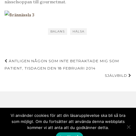
nässelsoppan till gourmetmat.
BALANS
HÄLSA
Inläggsnavigering
ÄNTLIGEN NÅGON SOM INTE BETRAKTADE MIG SOM
PATIENT, TISDAGEN DEN 18 FEBRUARI 2014
SJÄLVBILD
Vi använder cookies för att din läsarupplevelse ska bli så bra
som möjligt. Om du fortsätter att använda denna webbplats
Copyright © 2020 Andebark | Tema av
Colorlib
drivs med
WordPress
kommer vi att anta att du godkänner detta.