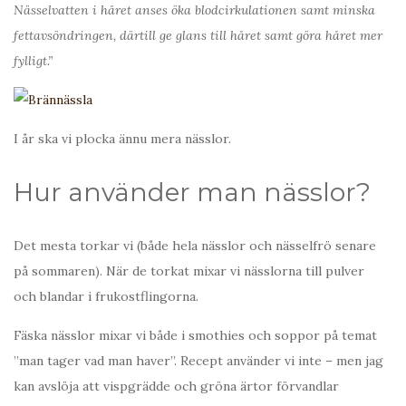
Nässelvatten i håret anses öka blodcirkulationen samt minska
fettavsöndringen, därtill ge glans till håret samt göra håret mer
fylligt.”
​I år ska vi plocka ännu mera nässlor.
Hur använder man nässlor?
Det mesta torkar vi (både hela nässlor och nässelfrö senare
på sommaren). När de torkat mixar vi nässlorna till pulver
och blandar i frukostflingorna.
Fäska nässlor mixar vi både i smothies och soppor på temat
”man tager vad man haver”. Recept använder vi inte – men jag
kan avslöja att vispgrädde och gröna ärtor förvandlar