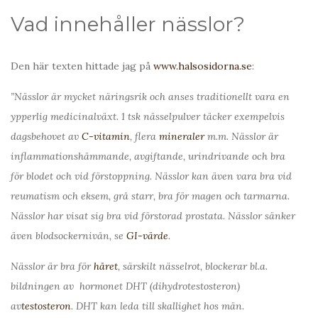
Vad innehåller nässlor?
Den här texten hittade jag på
www.halsosidorna.se
:
”Nässlor är mycket näringsrik och anses traditionellt vara en
ypperlig medicinalväxt. 1 tsk nässelpulver täcker exempelvis
dagsbehovet av
C-vitamin
, flera
mineraler
m.m. Nässlor är
inflammationshämmande, avgiftande, urindrivande och bra
för blodet och vid förstoppning. Nässlor kan även vara bra vid
reumatism och eksem, grå starr, bra för magen och tarmarna.
Nässlor har visat sig bra vid förstorad prostata. Nässlor sänker
även blodsockernivån, se
GI-värde
.
Nässlor är bra för
håret
, särskilt nässelrot, blockerar bl.a.
bildningen av hormonet DHT (dihydrotestosteron)
av
testosteron
. DHT kan leda till skallighet hos män.