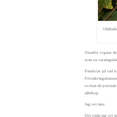
Vildhal
Utanför regnar det
som en varningsklo
Funderar på vad s
Försäkringskassan
veckan då journale
alltihop.
Jag vet inte.
Det enda jag vet är