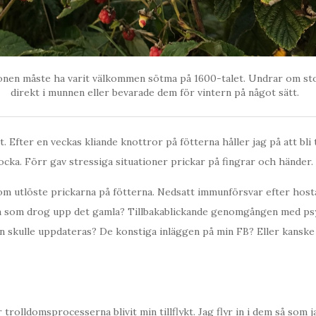
lonen måste ha varit välkommen sötma på 1600-talet. Undrar om s
direkt i munnen eller bevarade dem för vintern på något sätt.
. Efter en veckas kliande knottror på fötterna håller jag på att bli 
cka. Förr gav stressiga situationer prickar på fingrar och händer.
om utlöste prickarna på fötterna. Nedsatt immunförsvar efter hos
 som drog upp det gamla? Tillbakablickande genomgången med ps
n skulle uppdateras? De konstiga inläggen på min FB? Eller kanske
 trolldomsprocesserna blivit min tillflykt. Jag flyr in i dem så som 