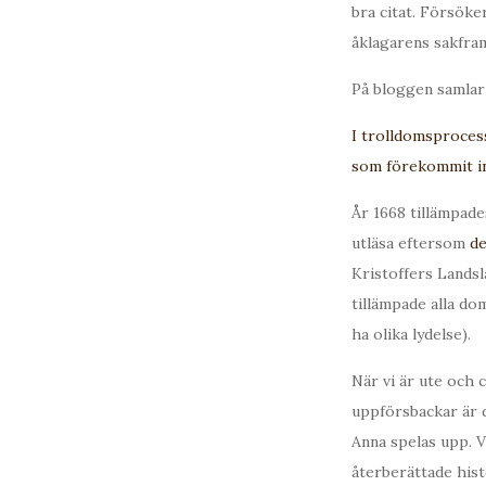
bra citat. Försöke
åklagarens sakfram
På bloggen samlar
I trolldomsproces
som förekommit in
År 1668 tillämpad
utläsa eftersom
de
Kristoffers Lands
tillämpade alla do
ha olika lydelse).
När vi är ute och c
uppförsbackar är de
Anna spelas upp. V
återberättade his