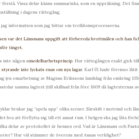
r förstå. Vissa delar känns summariska, som en uppräkning. Det fin
ställning i dagens rättegång.
 jag information som jag hittar om trolldomsprocesserna.
sen var det Länsmans uppgift att förbereda brottmålen och han fic
för tinget.
es inte någon
omedelbarhetsprincip
. Hur rättegången exakt gick till
 styrande inte lyckats enas om nya lagar
. Karl IX hade förvisso låti
lag (en omarbetning av Magnus Erikssons landslag från omkring 135
mstolar samma lagtext (till skillnad från före 1609 då lagtexternas a
yklar brukar jag ”spela upp” olika scener. Särskilt i motvind och lå
t bra att förflytta sig till ett annat rum. I helgen ska jag låta förh
ilka delar av protokollet är hennes ord. Vad är Länsmans och Past
torier? Hur väl stämmer de överens med Annas verklighet?