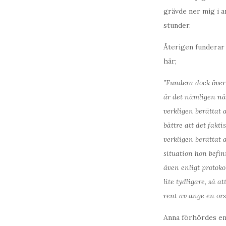
grävde ner mig i a
stunder.
Återigen funderar 
här;
”Fundera dock över
är det nämligen nå
verkligen berättat 
bättre att det fakti
verkligen berättat a
situation hon befinn
även enligt protokol
lite tydligare, så a
rent av ange en ors
Anna förhördes en 