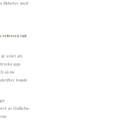
ns likheter med
k referera vad
 är svårt att
t trycka upp
0) så nu
vskrifter kunde
nga
öret av Gullichs-
orns