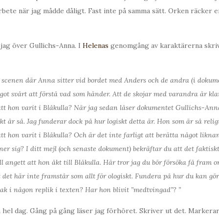
rbete när jag mådde dåligt. Fast inte på samma sätt. Orken räcker 
jag över Gullichs-Anna. I
Helenas
genomgång av karaktärerna skriv
 scenen där Anna sitter vid bordet med Anders och de andra (i dokum
got svårt att förstå vad som händer. Att de skojar med varandra är kl
att hon varit i Blåkulla? När jag sedan läser dokumentet Gullichs-Anna
skt är så. Jag funderar dock på hur logiskt detta är. Hon som är så relig
tt hon varit i Blåkulla? Och är det inte farligt att berätta något likna
er sig? I ditt mejl (och senaste dokument) bekräftar du att det faktiskt
l angett att hon åkt till Blåkulla. Här tror jag du bör försöka få fram o
tt det här inte framstår som allt för ologiskt. Fundera på hur du kan gö
ak i någon replik i texten? Har hon blivit ”medtvingad”? ”
hel dag. Gång på gång läser jag förhöret. Skriver ut det. Markerar