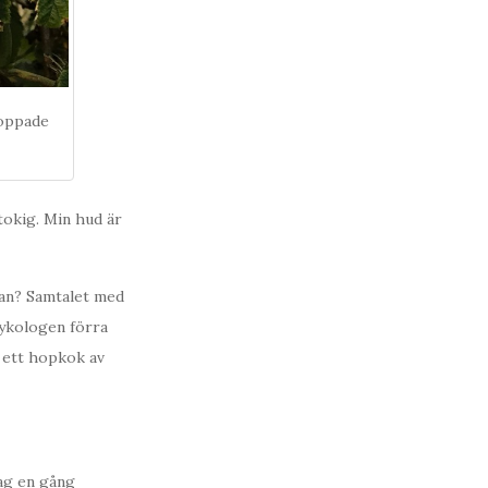
toppade
tokig. Min hud är
tan? Samtalet med
ykologen förra
 ett hopkok av
jag en gång