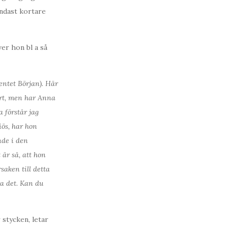
endast kortare
er hon bl a så
entet Början). Här
art, men har Anna
 förstår jag
iös, har hon
nde i den
 är så, att hon
rsaken till detta
ra det. Kan du
 stycken, letar