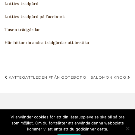
Lotties trädgård
Lotties trädgård på Facebook
Tusen trädgårdar
Här hittar du andra trädgårdar att besöka
Inläggsnavigering
KATTEGATTLEDEN FRÅN GÖTEBORG
SALOMON KROG
Vi använder cookies för att din läsarupplevelse ska bli så bra
som möjligt. Om du fortsätter att använda denna webbplats
Copyright © 2020 Andebark | Tema av
Colorlib
drivs med
WordPress
kommer vi att anta att du godkänner detta.