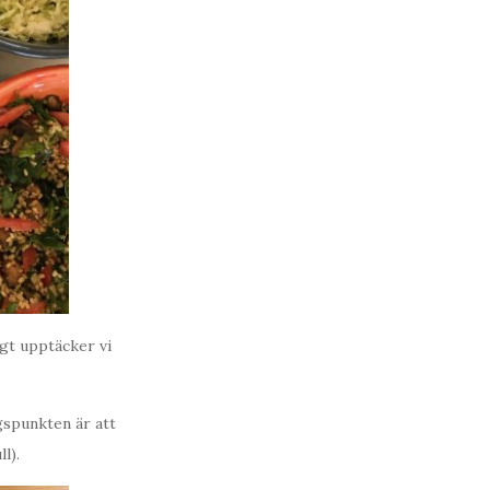
igt upptäcker vi
gspunkten är att
l).