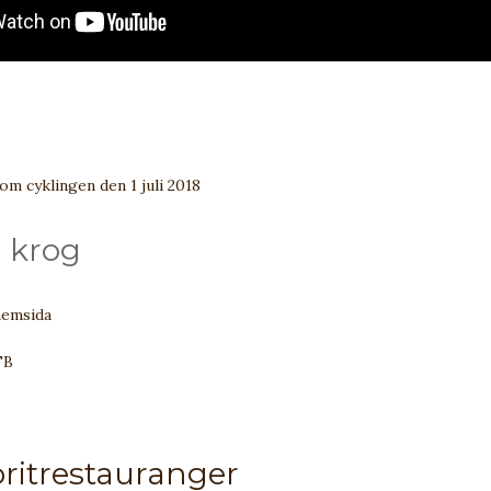
om cyklingen den 1 juli 2018
 krog
hemsida
FB
oritrestauranger