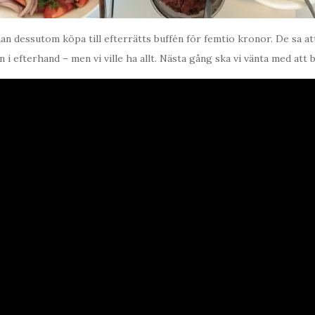
n dessutom köpa till efterrätts buffén för femtio kronor. De sa at
én i efterhand – men vi ville ha allt. Nästa gång ska vi vänta med att