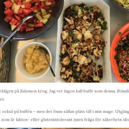
rkligen på Salomon krog. Jag vet ingen kall buffé som denna. Ständ
er.
 också på buffén – men det finns sällan plats till i min mage. Utgån
n som är laktos- eller glutenintolerant (men fråga för säkerhets skul