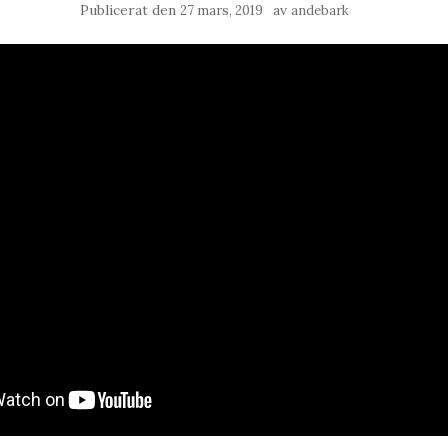
Publicerat den
av
27 mars, 2019
andebark