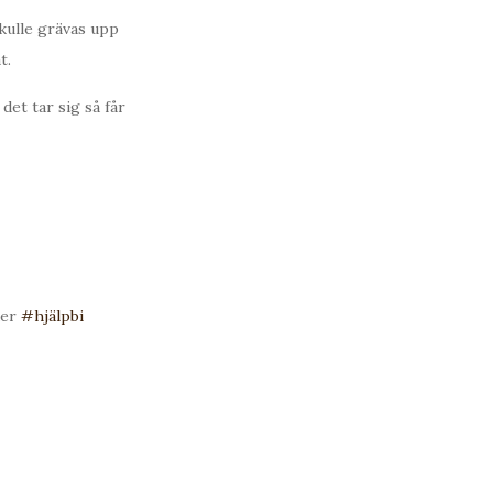
kulle grävas upp
t.
det tar sig så får
der
#hjälpbi