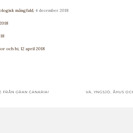
ologisk mångfald,
4 december 2018
 2018
018
or och bi, 12 april 2018
avigering
 FRÅN GRAN CANARIA!
VÄ, YNGSJÖ, ÅHUS OC