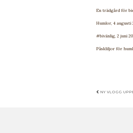
En trädgård för bi
Humlor, 4 augusti
#bivänlig, 2 juni 2
Påskliljor för huml
Inläggsn
NY VLOGG UPPE