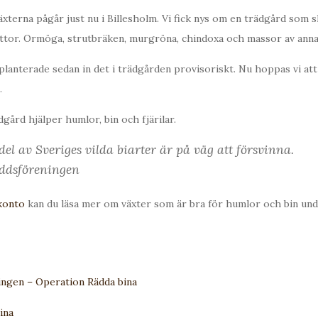
xterna pågår just nu i Billesholm. Vi fick nys om en trädgård som s
attor. Ormöga, strutbräken, murgröna, chindoxa och massor av anna
 planterade sedan in det i trädgården provisoriskt. Nu hoppas vi att 
.
ård hjälper humlor, bin och fjärilar.
del av Sveriges vilda biarter är på väg att försvinna.
ddsföreningen
konto
kan du läsa mer om växter som är bra för humlor och bin un
ngen – Operation Rädda bina
ina