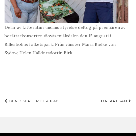
Delar av Litteraturrundans styrelse deltog på premiären av
berättarkonserten #oväseniälvdalen den 15 augusti i
Billesholms folketspark. Från vänster Maria Bielke von
Sydow, Helen Halldorsdottir, Birk
Inläggsnavigering
DEN 3 SEPTEMBER 1668
DALARESAN