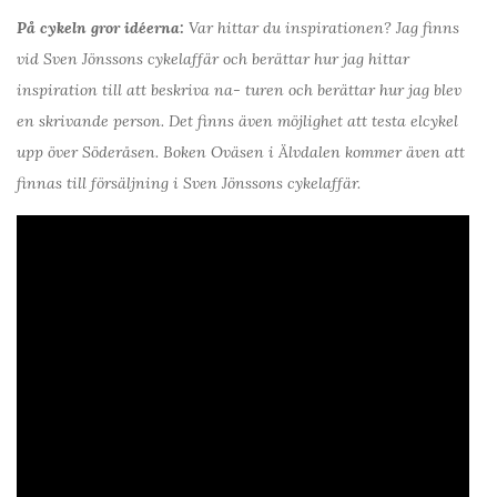
På cykeln gror idéerna:
Var hittar du inspirationen? Jag finns
vid Sven Jönssons cykelaffär och berättar hur jag hittar
inspiration till att beskriva na- turen och berättar hur jag blev
en skrivande person. Det finns även möjlighet att testa elcykel
upp över Söderåsen. Boken Oväsen i Älvdalen kommer även att
finnas till försäljning i Sven Jönssons cykelaffär.