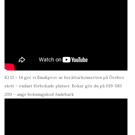
Kl 13 – 14 ger vi Smakprov ur berättarkonserten på Örebro
slott – endast förbokade platser. Bokar gör du på 019-583
200 – ange bokningskod Andebark