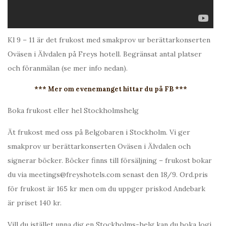
Kl 9 – 11 är det frukost med smakprov ur berättarkonserten
Oväsen i Älvdalen på Freys hotell. Begränsat antal platser
och föranmälan (se mer info nedan).
*** Mer om evenemanget hittar du på FB ***
Boka frukost eller hel Stockholmshelg
Ät frukost med oss på Belgobaren i Stockholm. Vi ger
smakprov ur berättarkonserten Oväsen i Älvdalen och
signerar böcker. Böcker finns till försäljning – frukost bokar
du via meetings@freyshotels.com senast den 18/9. Ord.pris
för frukost är 165 kr men om du uppger priskod Andebark
är priset 140 kr.
Vill du istället unna dig en Stockholms-helg kan du boka logi