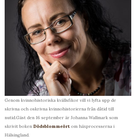
Genom kvinnohistoriska kvällsfikor vill vi lyfta upp de
skrivna och oskrivna kvinnohistorierna från dåtid till
nutid.Gäst den 16 september är Johanna Wallmark som
skrivit boken
Dödsblommeört
om häxprocesserna i
Hälsingland.