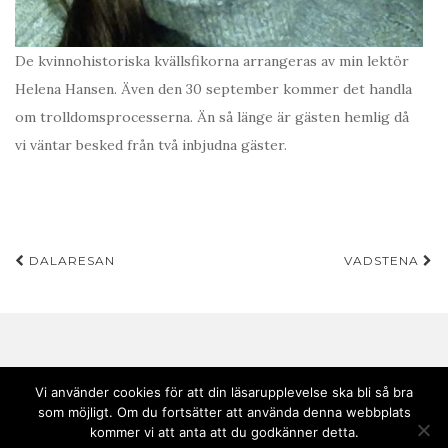
De kvinnohistoriska kvällsfikorna arrangeras av min lektör
Helena Hansen. Även den 30 september kommer det handla
om trolldomsprocesserna. Än så länge är gästen hemlig då
vi väntar besked från två inbjudna gäster.
Inläggsnavigering
DALARESAN
VADSTENA
Vi använder cookies för att din läsarupplevelse ska bli så bra
som möjligt. Om du fortsätter att använda denna webbplats
Copyright © 2020 Andebark | Tema av
Colorlib
drivs med
WordPress
kommer vi att anta att du godkänner detta.