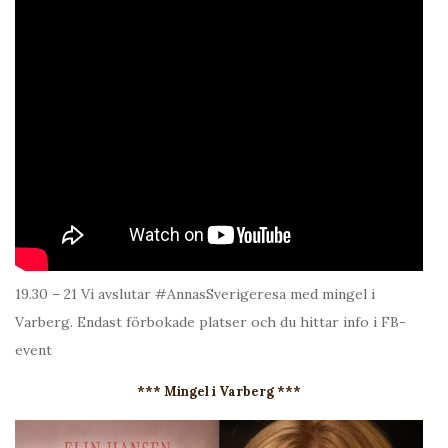
19.30 – 21 Vi avslutar #AnnasSverigeresa med mingel i
Varberg. Endast förbokade platser och du hittar info i FB-
event
*** Mingel i Varberg ***