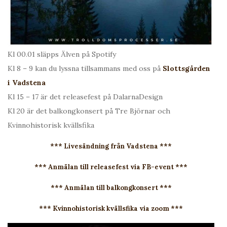
Kl 00.01 släpps Älven på Spotify
Kl 8 – 9 kan du lyssna tillsammans med oss på
Slottsgården
i Vadstena
Kl 15 – 17 är det releasefest på DalarnaDesign
Kl 20 är det balkongkonsert på Tre Björnar och
Kvinnohistorisk kvällsfika
*** Livesändning från Vadstena ***
*** Anmälan till releasefest via FB-event ***
*** Anmälan till balkongkonsert ***
*** Kvinnohistorisk kvällsfika via zoom ***