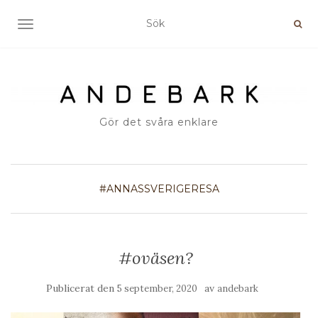
SLÅ PÅ/AV NAVIGERING
Gör det svåra enklare
#ANNASSVERIGERESA
#oväsen?
Publicerat den
av
5 september, 2020
andebark