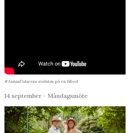
#AnnasDalaresa avslutas på en fäbod
14 september – Måndagsmöte