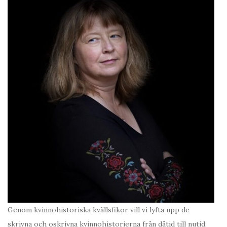
Genom kvinnohistoriska kvällsfikor vill vi lyfta upp de
skrivna och oskrivna kvinnohistorierna från dåtid till nutid.