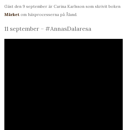
Gäst den 9 september är Carina Karlsson som skrivit boken
Märket
om häxprocesserna på Åland.
11 september – #AnnasDalaresa