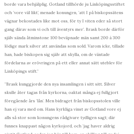
borde vara behjälplig. Gotland tillhörde ju Linköpingsstiftet
och ’vore väl likt’, menade konungen, ’att I på biskopssätens
vägnar bekostades like mot oss, för ty I viten eder så stort
gang därav som vi och till äventyrs mer’. Brask borde därför
själv sända åtminstone 100 beväpnade män samt 200 á 300
lödige mark silver att användas som sold. Varom icke, tillade
han, hade biskopen sig själv att skylla, om de väntade
fördelarna av erövringen på ett eller annat sätt uteblev för
Linköpings stift.”
”Brask kunggjorde den nya insamlingen i sitt sitt. Silver
skulle åter tagas från kyrkorna, oaktat många ej fullgjort
föregående års ’lån’. Men bidraget från biskopsstolen ville
han ej vara med om. Hans kyrkliga vinst av Gotland vore ej
alls så stor som konungens rådgivare tydligen sagt; där
funnes knappast någon kyrkojord, och ’jag haver aldrig