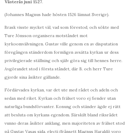
Västerås juni 1527
.
(Johannes Magnus hade hösten 1526 lämnat Sverige).
Brask visste mycket väl, vad som förestod, och sökte med
Ture Jönsson organisera motståndet mot
kyrkoomvälvningen. Gustav ville genom en av disputation
föregången ständerdom formligen avsätta kyrkan ur dess
privilegierade ställning och själv göra sig till hennes herre.
Avgörandet stod i första ståndet, där B. och herr Ture
gjorde sina åsikter gällande.
Fördärvades kyrkan, var det ute med rådet och adeln och
sedan med riket. Kyrkan och frälset voro ej fiender utan
naturliga bundsförvanter. Konung och ständer ägde ej rätt
att besluta om kyrkans egendom. Särskilt bland riksrådet
vunno deras åsikter anklang, men majoriteten av frälset stod
på Gustav Vasas sida, electi (frånsett Magnus Haraldi) voro