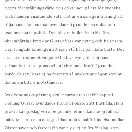
tiders föreställningsvärld och doktriner på ett för svenska
förhållanden enastående sätt. Det är en säregen tjusning att
följa hans skenbart så invecklade, i grunden så enkla och
osammansatta politik. Den blev ej heller fruktlös. B: s
obarmhärtiga kritik av Gustav Vasa var nyttig och hälsosam.
Den tvingade konungen att själv stå hårt på rikets bästa. Det
starka motståndet vidgade Gustavs vyer, tillät ej hans
vaksamhet att slappas och stärkte hans kraft. I grunden
torde Gustav Vasa ej ha fostrats så mycket av någon som av
denne sin bittre motståndare.
B:s ekonomiska gärning skulle tarva ett särskilt kapitel.
Konung Gustav avundades honom konsten att hushålla. Hans
praktiska uppslag voro betydande, ehuru kanske ej fullt så
märkliga, som man antagit. Planen på kanalförbindelse mellan
Västerhavet och Östersjön var t. ex. ej ny. B:s förslag, som