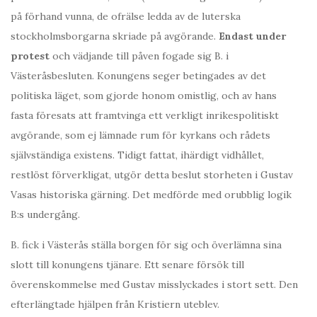
på förhand vunna, de ofrälse ledda av de luterska
stockholmsborgarna skriade på avgörande.
Endast under
protest
och vädjande till påven fogade sig B. i
Västeråsbesluten. Konungens seger betingades av det
politiska läget, som gjorde honom omistlig, och av hans
fasta föresats att framtvinga ett verkligt inrikespolitiskt
avgörande, som ej lämnade rum för kyrkans och rådets
självständiga existens. Tidigt fattat, ihärdigt vidhållet,
restlöst förverkligat, utgör detta beslut storheten i Gustav
Vasas historiska gärning. Det medförde med orubblig logik
B:s undergång.
B. fick i Västerås ställa borgen för sig och överlämna sina
slott till konungens tjänare. Ett senare försök till
överenskommelse med Gustav misslyckades i stort sett. Den
efterlängtade hjälpen från Kristiern uteblev.