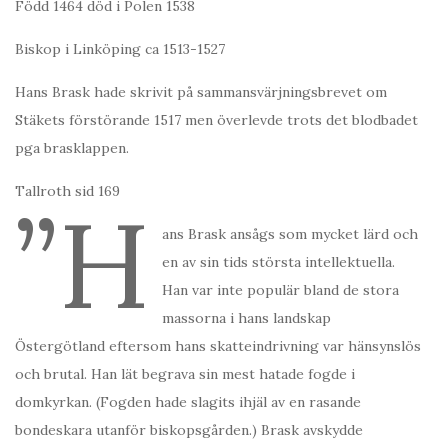
Född 1464 död i Polen 1538
Biskop i Linköping ca 1513-1527
Hans Brask hade skrivit på sammansvärjningsbrevet om
Stäkets förstörande 1517 men överlevde trots det blodbadet
pga brasklappen.
Tallroth sid 169
”H
ans Brask ansågs som mycket lärd och
en av sin tids största intellektuella.
Han var inte populär bland de stora
massorna i hans landskap
Östergötland eftersom hans skatteindrivning var hänsynslös
och brutal. Han lät begrava sin mest hatade fogde i
domkyrkan. (Fogden hade slagits ihjäl av en rasande
bondeskara utanför biskopsgården.) Brask avskydde