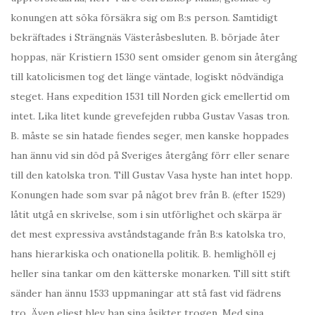
konungen att söka försäkra sig om B:s person. Samtidigt
bekräftades i Strängnäs Västeråsbesluten. B. började åter
hoppas, när Kristiern 1530 sent omsider genom sin återgång
till katolicismen tog det länge väntade, logiskt nödvändiga
steget. Hans expedition 1531 till Norden gick emellertid om
intet. Lika litet kunde grevefejden rubba Gustav Vasas tron.
B. måste se sin hatade fiendes seger, men kanske hoppades
han ännu vid sin död på Sveriges återgång förr eller senare
till den katolska tron. Till Gustav Vasa hyste han intet hopp.
Konungen hade som svar på något brev från B. (efter 1529)
låtit utgå en skrivelse, som i sin utförlighet och skärpa är
det mest expressiva avståndstagande från B:s katolska tro,
hans hierarkiska och onationella politik. B. hemlighöll ej
heller sina tankar om den kätterske monarken. Till sitt stift
sänder han ännu 1533 uppmaningar att stå fast vid fädrens
tro. Även eljest blev han sina åsikter trogen. Med sina