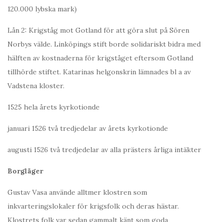
120.000 lybska mark)
Lån 2: Krigståg mot Gotland för att göra slut på Sören
Norbys välde. Linköpings stift borde solidariskt bidra med
hälften av kostnaderna för krigståget eftersom Gotland
tillhörde stiftet. Katarinas helgonskrin lämnades bl a av
Vadstena kloster.
1525 hela årets kyrkotionde
januari 1526 två tredjedelar av årets kyrkotionde
augusti 1526 två tredjedelar av alla prästers årliga intäkter
Borgläger
Gustav Vasa använde alltmer klostren som
inkvarteringslokaler för krigsfolk och deras hästar.
Klostrets folk var sedan gammalt känt som goda