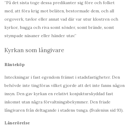
”På det sista toge dessa predikanter sig före och folket
med, att föra krig mot beläten, bestormade dem, och all
orgoverk, tavlor eller annat vad där var utur klostren och
kyrkor, hugga och riva somt sönder, somt brände, somt
stympade näsaner eller händer utav.”
Kyrkan som långivare
Ränteköp
Inteckningar i fast egendom främst i stadsfastigheter. Den
behövde inte tingföras vilket gjorde att det inte fanns någon
insyn. Den gav kyrkan en relativt konjukturskyddad fast
inkomst utan några förvaltningsbekymmer. Den friade
långivaren från deltagande i stadens tunga. (Svalenius sid 93).
Lånerörelse