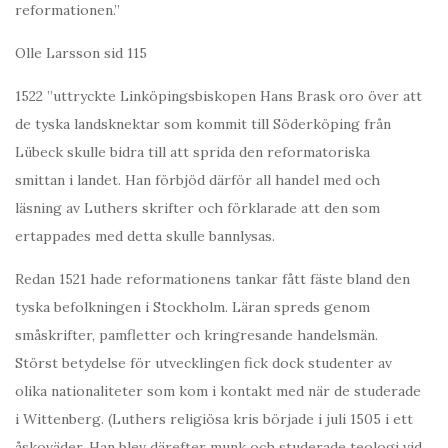
reformationen.”
Olle Larsson sid 115
1522 ”uttryckte Linköpingsbiskopen Hans Brask oro över att
de tyska landsknektar som kommit till Söderköping från
Lübeck skulle bidra till att sprida den reformatoriska
smittan i landet. Han förbjöd därför all handel med och
läsning av Luthers skrifter och förklarade att den som
ertappades med detta skulle bannlysas.
Redan 1521 hade reformationens tankar fått fäste bland den
tyska befolkningen i Stockholm. Läran spreds genom
småskrifter, pamfletter och kringresande handelsmän.
Störst betydelse för utvecklingen fick dock studenter av
olika nationaliteter som kom i kontakt med när de studerade
i Wittenberg. (Luthers religiösa kris började i juli 1505 i ett
åskoväder. Han blev därefter munk och studerade teologi vid