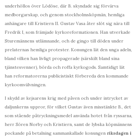
underhöllos över Lödöse, där B. skyndade sig förvärva
medborgarskap, och genom stockholmsköpmän, hemliga
anhängare till Kristiern II. Gustav Vasa åter slöt sig nära till
Fredrik I, som främjade kyrkoreformationen. Han utverkade
Sturemännens utlämnande, och de gingo till döden under
prelaternas hemliga protester. Konungen lät den unga adeln,
bland vilken han livligt propagerade (särskilt bland sina
tjänstesvenner), börda och roffa kyrkogods. Samtidigt lät
han reformatorerna publicistiskt förbereda den kommande
kyrkoomvälvningen.
I skydd av kejsarens krig med påven och under intrycket av
daljunkerns uppror, för vilket Gustav även misstänkte B., det
som stående påtryckningsmedel använda hotet från ryssarna,
herr Sören Norby och Kristiern, samt de lybska köpmännens
pockande på betalning sammankallade konungen
riksdagen i