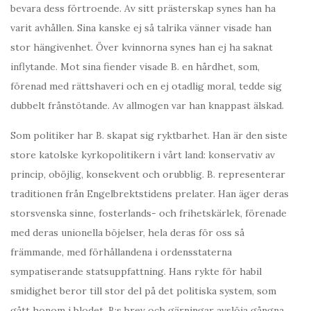
bevara dess förtroende. Av sitt prästerskap synes han ha
varit avhållen. Sina kanske ej så talrika vänner visade han
stor hängivenhet. Över kvinnorna synes han ej ha saknat
inflytande. Mot sina fiender visade B. en hårdhet, som,
förenad med rättshaveri och en ej otadlig moral, tedde sig
dubbelt frånstötande. Av allmogen var han knappast älskad.
Som politiker har B. skapat sig ryktbarhet. Han är den siste
store katolske kyrkopolitikern i vårt land: konservativ av
princip, oböjlig, konsekvent och orubblig. B. representerar
traditionen från Engelbrektstidens prelater. Han äger deras
storsvenska sinne, fosterlands- och frihetskärlek, förenade
med deras unionella böjelser, hela deras för oss så
främmande, med förhållandena i ordensstaterna
sympatiserande statsuppfattning. Hans rykte för habil
smidighet beror till stor del på det politiska system, som
gått honom i blodet. B:s brev och gärningar avslöja gångna