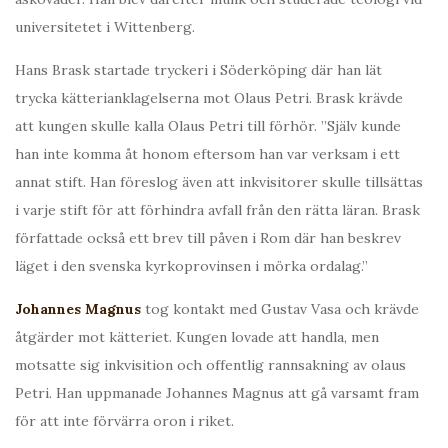
universitetet i Wittenberg.
Hans Brask startade tryckeri i Söderköping där han lät
trycka kätterianklagelserna mot Olaus Petri. Brask krävde
att kungen skulle kalla Olaus Petri till förhör. ”Själv kunde
han inte komma åt honom eftersom han var verksam i ett
annat stift. Han föreslog även att inkvisitorer skulle tillsättas
i varje stift för att förhindra avfall från den rätta läran. Brask
författade också ett brev till påven i Rom där han beskrev
läget i den svenska kyrkoprovinsen i mörka ordalag.”
Johannes Magnus
tog kontakt med Gustav Vasa och krävde
åtgärder mot kätteriet. Kungen lovade att handla, men
motsatte sig inkvisition och offentlig rannsakning av olaus
Petri. Han uppmanade Johannes Magnus att gå varsamt fram
för att inte förvärra oron i riket.