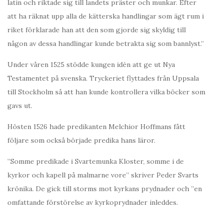
latin och riktade sig till landets präster och munkar. Efter
att ha räknat upp alla de kätterska handlingar som ägt rum i
riket förklarade han att den som gjorde sig skyldig till
någon av dessa handlingar kunde betrakta sig som bannlyst.”
Under våren 1525 stödde kungen idén att ge ut Nya
Testamentet på svenska. Tryckeriet flyttades från Uppsala
till Stockholm så att han kunde kontrollera vilka böcker som
gavs ut.
Hösten 1526 hade predikanten Melchior Hoffmans fått
följare som också började predika hans läror.
”Somme predikade i Svartemunka Kloster, somme i de
kyrkor och kapell på malmarne vore” skriver Peder Svarts
krönika. De gick till storms mot kyrkans prydnader och ”en
omfattande förstörelse av kyrkoprydnader inleddes.