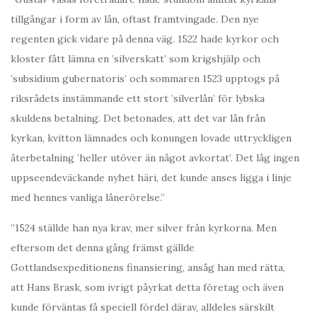
tillgångar i form av lån, oftast framtvingade. Den nye
regenten gick vidare på denna väg. 1522 hade kyrkor och
kloster fått lämna en ’silverskatt’ som krigshjälp och
’subsidium gubernatoris’ och sommaren 1523 upptogs på
riksrådets instämmande ett stort ’silverlån’ för lybska
skuldens betalning. Det betonades, att det var lån från
kyrkan, kvitton lämnades och konungen lovade uttryckligen
återbetalning ’heller utöver än något avkortat’. Det låg ingen
uppseendeväckande nyhet häri, det kunde anses ligga i linje
med hennes vanliga lånerörelse.”
”1524 ställde han nya krav, mer silver från kyrkorna. Men
eftersom det denna gång främst gällde
Gottlandsexpeditionens finansiering, ansåg han med rätta,
att Hans Brask, som ivrigt påyrkat detta företag och även
kunde förväntas få speciell fördel därav, alldeles särskilt