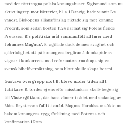
med det rätttrogna polska konungahuset. Sigismund, som nu
aktivt ingrep mot kätteriet, bl. a. i Danzig, hade vunnit B:s
ynnest. Biskopens alliansförslag riktade sig mot konung
Fredrik, som sedan hösten 1524 närmat sig Polens fiende
Preussen.
B:s politiska mål sammanföll alltmer med
Johannes Magnus’.
B. ogillade dock dennes svaghet och
självrådighet att på konungens begäran å domkapitlens
vägnar i konkurrens med reformatorerna åtaga sig en
svensk bibelöversättning, som blott skulle skapa heresi.
Gustavs övergrepp mot B. blevo under tiden allt
talrikare
. B. tordes ej ens »för misstankars skull» bege sig
till
Västergötland,
där hans vänner i rådet med undantag av
Måns Bryntesson
fallit i onåd
. Magnus Haraldsson sökte nu
bakom konungens rygg förlikning med Potenza och
konfirmation i Rom.