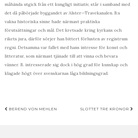
måhända utgick från ett kungligt initiativ, står i samband med
det då påbörjade byggandet av Alster—Travekanalen. B:s
vakna historiska sinne hade närmast praktiska
förutsättningar och mål. Det kretsade kring kyrkans och
rikets jura, därför sörjer han bittert förlusten av registrum
regni. Detsamma var fallet med hans intresse för konst och
litteratur, som närmast tjänade till att vinna och bevara
vänner. B. intresserade sig dock i hög grad för kunskap och
klagade högt över svenskarnas låga bildningsgrad.
Inläggsnavigering
BEREND VON MEHLEN
SLOTTET TRE KRONOR