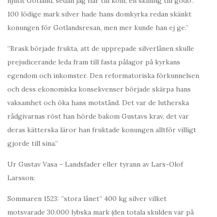
njutit Gotland, sedan jag här till kom, en skilling till godo’.
100 lödige mark silver hade hans domkyrka redan skänkt
konungen för Gotlandsresan, men mer kunde han ej ge.”
”Brask började frukta, att de upprepade silverlånen skulle
prejudicerande leda fram till fasta pålagor på kyrkans
egendom och inkomster. Den reformatoriska förkunnelsen
och dess ekonomiska konsekvenser började skärpa hans
vaksamhet och öka hans motstånd. Det var de lutherska
rådgivarnas röst han hörde bakom Gustavs krav, det var
deras kätterska läror han fruktade konungen alltför villigt
gjorde till sina.”
Ur Gustav Vasa – Landsfader eller tyrann av Lars-Olof
Larsson:
Sommaren 1523: ”stora lånet” 400 kg silver vilket
motsvarade 30.000 lybska mark (den totala skulden var på