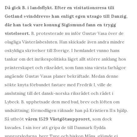
Då gick B. i landsflykt. Efter en visitationsresa tili
Gotland »vinddrevs» han enligt egen utsago till Danzig,
där han tack vare konung Sigismund fann en trygg
vistelseort.
B. protesterade nu inför Gustav Vasa över de
olagliga Västeråsbesluten. Han skickade även andra mindre
oskyldiga skrivelser till Sverige. I hemlandet vunno hans
tankar om det inrikespolitiska läget allt större anklang hos
prästerskapet och riksrådet, som fann sina värsta farhågor
angående Gustav Vasas planer bekräftade. Medan denne
sökte knyta förbundet fastare med Fredrik I, ville de
anslutning till det dansk-norska riksrådet och rådet i
Lybeck. B. upphetsade dem med bud, brev och löften om
undsättning; förmodligen räknade han på Kristiern II:s hjälp.
Så utbröt
våren 1529 Västgötaupproret,
som dock
kuvades. I sin iver att gripa de till Danmark flydda
upprorsledarna, herr Ture och biskop Måns, glömde ej