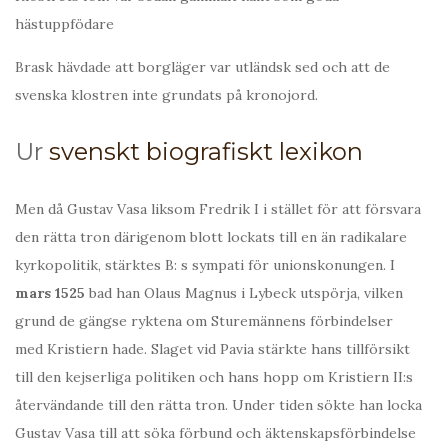
hästuppfödare
Brask hävdade att borgläger var utländsk sed och att de
svenska klostren inte grundats på kronojord.
Ur
svenskt biografiskt lexikon
Men då Gustav Vasa liksom Fredrik I i stället för att försvara
den rätta tron därigenom blott lockats till en än radikalare
kyrkopolitik, stärktes B: s sympati för unionskonungen. I
mars 1525
bad han Olaus Magnus i Lybeck utspörja, vilken
grund de gängse ryktena om Sturemännens förbindelser
med Kristiern hade. Slaget vid Pavia stärkte hans tillförsikt
till den kejserliga politiken och hans hopp om Kristiern II:s
återvändande till den rätta tron. Under tiden sökte han locka
Gustav Vasa till att söka förbund och äktenskapsförbindelse