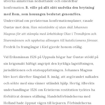
utverka annaternas nedsättande och omedelbar
konfirmation.
B. ville på allt sätt undvika den brytning
med Rom, som konungen beslutat genomföra.
Underrättad om prelaternas konfirmationsplaner, rasade
Gustav mot dem.
Han misstänkte ej utan skäl Johannes
Magnus för att stämpla med ärkebiskop Olav i Trondhjem och
Sturemännen och upphetsa allmogen till katolicismens försvar.
Fredrik I:s framgångar i Kiel gjorde honom otålig.
Vid Eriksmässan 1526 på Uppsala högar har Gustav stödd på
sin krigsmakt häftigt angripit den kyrkliga lagstiftningen,
jurisdiktionen och statsuppfattningen. Johannes Magnus
blev kort därefter fängslad. B. insåg, att avgörandet nalkades
och sökte med sina vänner utländsk hjälp. Hertig Albrekts
underhandlingar 1526 om Kristierns restitution tycktes ha
förbättrat dennes ställning. Handelsförbindelserna med
Holland hade öppnat vägen till kejsaren. Förbindelserna