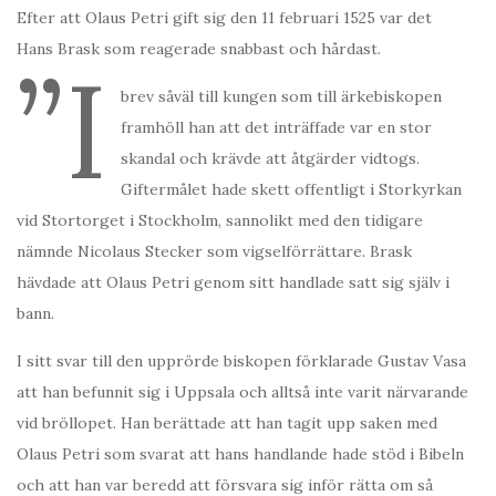
Efter att Olaus Petri gift sig den 11 februari 1525 var det
Hans Brask som reagerade snabbast och hårdast.
”I
brev såväl till kungen som till ärkebiskopen
framhöll han att det inträffade var en stor
skandal och krävde att åtgärder vidtogs.
Giftermålet hade skett offentligt i Storkyrkan
vid Stortorget i Stockholm, sannolikt med den tidigare
nämnde Nicolaus Stecker som vigselförrättare. Brask
hävdade att Olaus Petri genom sitt handlade satt sig själv i
bann.
I sitt svar till den upprörde biskopen förklarade Gustav Vasa
att han befunnit sig i Uppsala och alltså inte varit närvarande
vid bröllopet. Han berättade att han tagit upp saken med
Olaus Petri som svarat att hans handlande hade stöd i Bibeln
och att han var beredd att försvara sig inför rätta om så