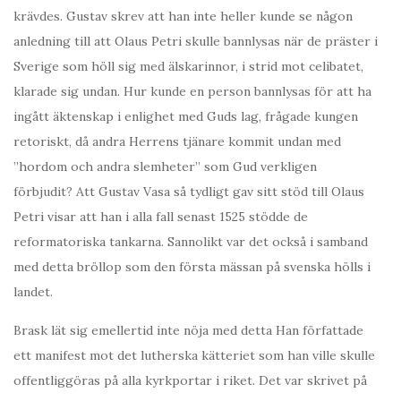
krävdes. Gustav skrev att han inte heller kunde se någon
anledning till att Olaus Petri skulle bannlysas när de präster i
Sverige som höll sig med älskarinnor, i strid mot celibatet,
klarade sig undan. Hur kunde en person bannlysas för att ha
ingått äktenskap i enlighet med Guds lag, frågade kungen
retoriskt, då andra Herrens tjänare kommit undan med
”hordom och andra slemheter” som Gud verkligen
förbjudit? Att Gustav Vasa så tydligt gav sitt stöd till Olaus
Petri visar att han i alla fall senast 1525 stödde de
reformatoriska tankarna. Sannolikt var det också i samband
med detta bröllop som den första mässan på svenska hölls i
landet.
Brask lät sig emellertid inte nöja med detta Han författade
ett manifest mot det lutherska kätteriet som han ville skulle
offentliggöras på alla kyrkportar i riket. Det var skrivet på