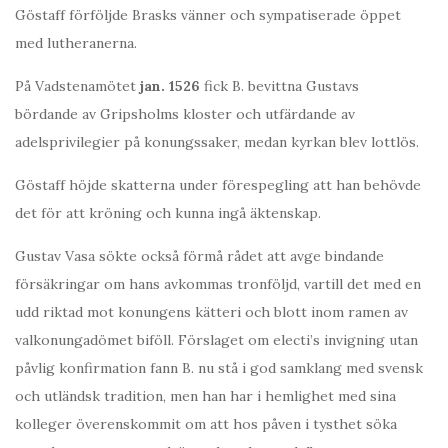
Göstaff förföljde Brasks vänner och sympatiserade öppet
med lutheranerna.
På Vadstenamötet
jan. 1526
fick B. bevittna Gustavs
bördande av Gripsholms kloster och utfärdande av
adelsprivilegier på konungssaker, medan kyrkan blev lottlös.
Göstaff höjde skatterna under förespegling att han behövde
det för att kröning och kunna ingå äktenskap.
Gustav Vasa sökte också förmå rådet att avge bindande
försäkringar om hans avkommas tronföljd, vartill det med en
udd riktad mot konungens kätteri och blott inom ramen av
valkonungadömet biföll. Förslaget om electi’s invigning utan
påvlig konfirmation fann B. nu stå i god samklang med svensk
och utländsk tradition, men han har i hemlighet med sina
kolleger överenskommit om att hos påven i tysthet söka