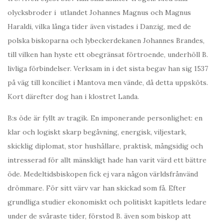
olycksbroder i utlandet Johannes Magnus och Magnus
Haraldi, vilka långa tider även vistades i Danzig, med de
polska biskoparna och lybeckerdekanen Johannes Brandes,
till vilken han hyste ett obegränsat förtroende, underhöll B.
livliga förbindelser. Verksam in i det sista begav han sig 1537
på väg till konciliet i Mantova men vände, då detta uppsköts.
Kort därefter dog han i klostret Landa.
B:s öde är fyllt av tragik. En imponerande personlighet: en
klar och logiskt skarp begåvning, energisk, viljestark,
skicklig diplomat, stor hushållare, praktisk, mångsidig och
intresserad för allt mänskligt hade han varit värd ett bättre
öde. Medeltidsbiskopen fick ej vara någon världsfrånvänd
drömmare. För sitt värv var han skickad som få. Efter
grundliga studier ekonomiskt och politiskt kapitlets ledare
under de svåraste tider, förstod B. även som biskop att