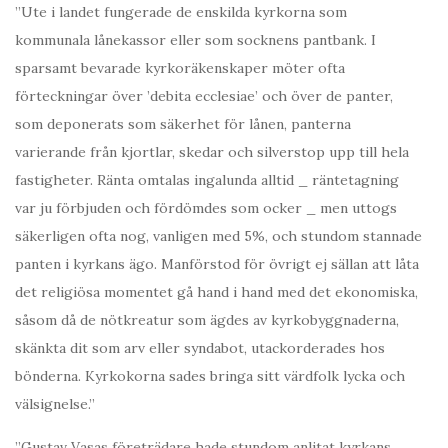
”Ute i landet fungerade de enskilda kyrkorna som
kommunala lånekassor eller som socknens pantbank. I
sparsamt bevarade kyrkoräkenskaper möter ofta
förteckningar över ’debita ecclesiae’ och över de panter,
som deponerats som säkerhet för lånen, panterna
varierande från kjortlar, skedar och silverstop upp till hela
fastigheter. Ränta omtalas ingalunda alltid _ räntetagning
var ju förbjuden och fördömdes som ocker _ men uttogs
säkerligen ofta nog, vanligen med 5%, och stundom stannade
panten i kyrkans ägo. Manförstod för övrigt ej sällan att låta
det religiösa momentet gå hand i hand med det ekonomiska,
såsom då de nötkreatur som ägdes av kyrkobyggnaderna,
skänkta dit som arv eller syndabot, utackorderades hos
bönderna. Kyrkokorna sades bringa sitt värdfolk lycka och
välsignelse.”
”Gustav Vasas företrädare hade stundom anlitat kyrkans