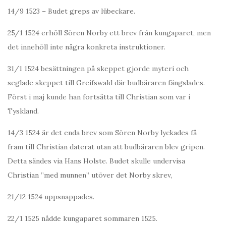
14/9 1523 – Budet greps av lübeckare.
25/1 1524 erhöll Sören Norby ett brev från kungaparet, men
det innehöll inte några konkreta instruktioner.
31/1 1524 besättningen på skeppet gjorde myteri och
seglade skeppet till Greifswald där budbäraren fängslades.
Först i maj kunde han fortsätta till Christian som var i
Tyskland.
14/3 1524 är det enda brev som Sören Norby lyckades få
fram till Christian daterat utan att budbäraren blev gripen.
Detta sändes via Hans Holste. Budet skulle undervisa
Christian ”med munnen” utöver det Norby skrev,
21/12 1524 uppsnappades.
22/1 1525 nådde kungaparet sommaren 1525.