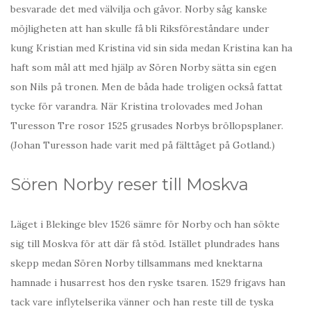
besvarade det med välvilja och gåvor. Norby såg kanske
möjligheten att han skulle få bli Riksföreståndare under
kung Kristian med Kristina vid sin sida medan Kristina kan ha
haft som mål att med hjälp av Sören Norby sätta sin egen
son Nils på tronen. Men de båda hade troligen också fattat
tycke för varandra. När Kristina trolovades med Johan
Turesson Tre rosor 1525 grusades Norbys bröllopsplaner.
(Johan Turesson hade varit med på fälttåget på Gotland.)
Sören Norby reser till Moskva
Läget i Blekinge blev 1526 sämre för Norby och han sökte
sig till Moskva för att där få stöd. Istället plundrades hans
skepp medan Sören Norby tillsammans med knektarna
hamnade i husarrest hos den ryske tsaren. 1529 frigavs han
tack vare inflytelserika vänner och han reste till de tyska