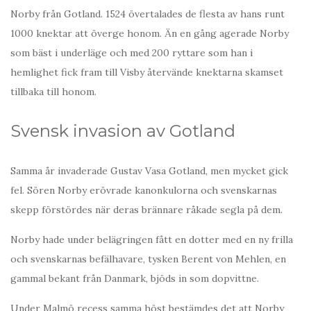
Norby från Gotland. 1524 övertalades de flesta av hans runt
1000 knektar att överge honom. Än en gång agerade Norby
som bäst i underläge och med 200 ryttare som han i
hemlighet fick fram till Visby återvände knektarna skamset
tillbaka till honom.
Svensk invasion av Gotland
Samma år invaderade Gustav Vasa Gotland, men mycket gick
fel. Sören Norby erövrade kanonkulorna och svenskarnas
skepp förstördes när deras brännare råkade segla på dem.
Norby hade under belägringen fått en dotter med en ny frilla
och svenskarnas befälhavare, tysken Berent von Mehlen, en
gammal bekant från Danmark, bjöds in som dopvittne.
Under Malmö recess samma höst bestämdes det att Norby