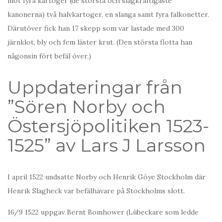
mot fyra kartoger (de största och slagkraftigaste
kanonerna) två halvkartoger, en slanga samt fyra falkonetter.
Därutöver fick han 17 skepp som var lastade med 300
järnklot, bly och fem läster krut. (Den största flotta han
någonsin fört befäl över.)
Uppdateringar från
”Sören Norby och
Östersjöpolitiken 1523-
1525” av Lars J Larsson
I april 1522 undsatte Norby och Henrik Göye Stockholm där
Henrik Slagheck var befälhavare på Stockholms slott.
16/9 1522 uppgav Bernt Bomhower (Lübeckare som ledde