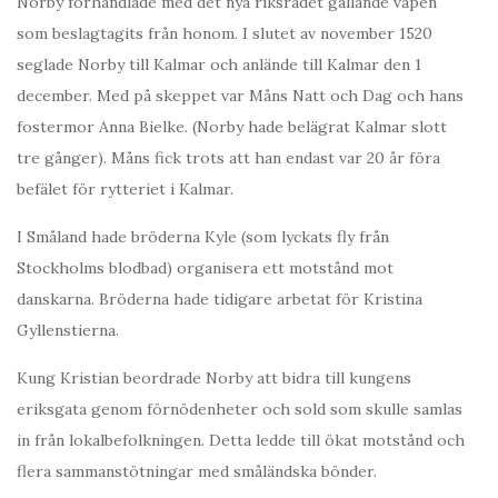
Norby förhandlade med det nya riksrådet gällande vapen
som beslagtagits från honom. I slutet av november 1520
seglade Norby till Kalmar och anlände till Kalmar den 1
december. Med på skeppet var Måns Natt och Dag och hans
fostermor Anna Bielke. (Norby hade belägrat Kalmar slott
tre gånger). Måns fick trots att han endast var 20 år föra
befälet för rytteriet i Kalmar.
I Småland hade bröderna Kyle (som lyckats fly från
Stockholms blodbad) organisera ett motstånd mot
danskarna. Bröderna hade tidigare arbetat för Kristina
Gyllenstierna.
Kung Kristian beordrade Norby att bidra till kungens
eriksgata genom förnödenheter och sold som skulle samlas
in från lokalbefolkningen. Detta ledde till ökat motstånd och
flera sammanstötningar med småländska bönder.