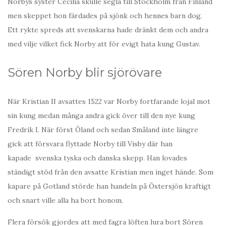
Norbys syster Cecilia skulle segla till Stockholm från Finland
men skeppet hon färdades på sjönk och hennes barn dog.
Ett rykte spreds att svenskarna hade dränkt dem och andra
med vilje vilket fick Norby att för evigt hata kung Gustav.
Sören Norby blir sjörövare
När Kristian II avsattes 1522 var Norby fortfarande lojal mot
sin kung medan många andra gick över till den nye kung
Fredrik I. När först Öland och sedan Småland inte längre
gick att försvara flyttade Norby till Visby där han
kapade svenska tyska och danska skepp. Han lovades
ständigt stöd från den avsatte Kristian men inget hände. Som
kapare på Gotland störde han handeln på Östersjön kraftigt
och snart ville alla ha bort honom.
Flera försök gjordes att med fagra löften lura bort Sören