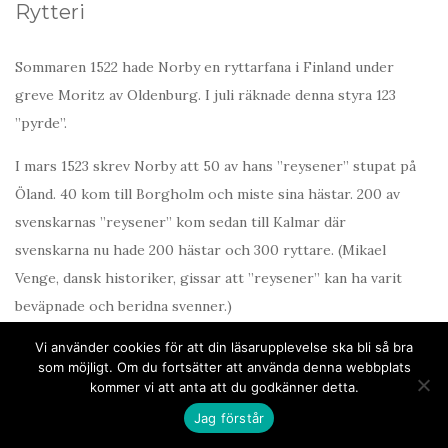
Rytteri
Sommaren 1522 hade Norby en ryttarfana i Finland under
greve Moritz av Oldenburg. I juli räknade denna styra 123
”pyrde”.
I mars 1523 skrev Norby att 50 av hans ”reysener” stupat på
Öland. 40 kom till Borgholm och miste sina hästar. 200 av
svenskarnas ”reysener” kom sedan till Kalmar där
svenskarna nu hade 200 hästar och 300 ryttare. (Mikael
Venge, dansk historiker, gissar att ”reysener” kan ha varit
beväpnade och beridna svenner.)
Vi använder cookies för att din läsarupplevelse ska bli så bra
I februari 1524 hade Norby enligt TK 50 ”reissiger
som möjligt. Om du fortsätter att använda denna webbplats
perle”(rustade hästar), bra och dåliga, gamla och unga.
kommer vi att anta att du godkänner detta.
Jag förstår
En rustad häst: en bepansrad ryttare och hest och minst en
ryttare till, vanligen en lättbeväpnad sven och en tjänare.