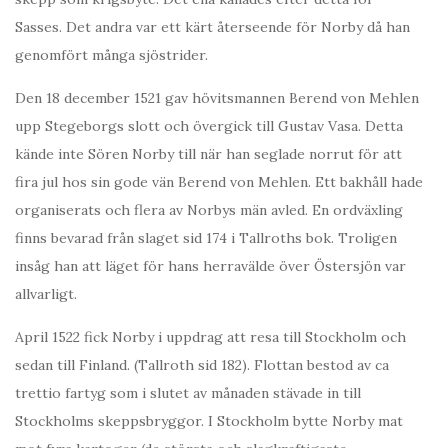
Sasses. Det andra var ett kärt återseende för Norby då han
genomfört många sjöstrider.
Den 18 december 1521 gav hövitsmannen Berend von Mehlen
upp Stegeborgs slott och övergick till Gustav Vasa. Detta
kände inte Sören Norby till när han seglade norrut för att
fira jul hos sin gode vän Berend von Mehlen. Ett bakhåll hade
organiserats och flera av Norbys män avled. En ordväxling
finns bevarad från slaget sid 174 i Tallroths bok. Troligen
insåg han att läget för hans herravälde över Östersjön var
allvarligt.
April 1522 fick Norby i uppdrag att resa till Stockholm och
sedan till Finland. (Tallroth sid 182). Flottan bestod av ca
trettio fartyg som i slutet av månaden stävade in till
Stockholms skeppsbryggor. I Stockholm bytte Norby mat