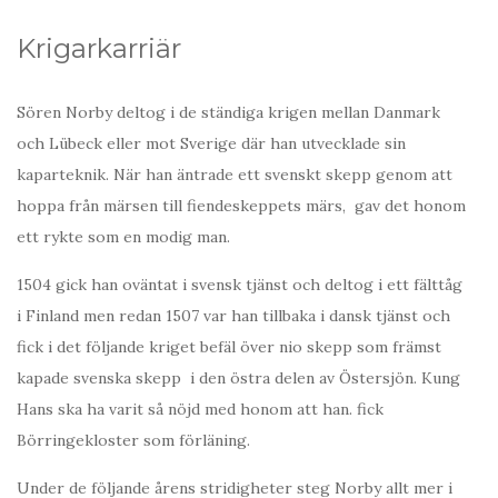
Krigarkarriär
Sören Norby deltog i de ständiga krigen mellan Danmark
och Lübeck eller mot Sverige där han utvecklade sin
kaparteknik. När han äntrade ett svenskt skepp genom att
hoppa från märsen till fiendeskeppets märs, gav det honom
ett rykte som en modig man.
1504 gick han oväntat i svensk tjänst och deltog i ett fälttåg
i Finland men redan 1507 var han tillbaka i dansk tjänst och
fick i det följande kriget befäl över nio skepp som främst
kapade svenska skepp i den östra delen av Östersjön. Kung
Hans ska ha varit så nöjd med honom att han. fick
Börringekloster som förläning.
Under de följande årens stridigheter steg Norby allt mer i