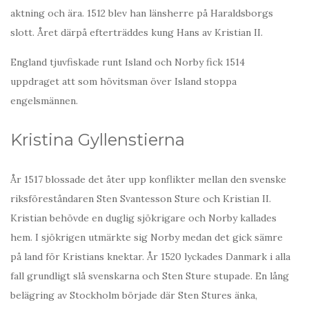
aktning och ära. 1512 blev han länsherre på Haraldsborgs
slott. Året därpå efterträddes kung Hans av Kristian II.
England tjuvfiskade runt Island och Norby fick 1514
uppdraget att som hövitsman över Island stoppa
engelsmännen.
Kristina Gyllenstierna
År 1517 blossade det åter upp konflikter mellan den svenske
riksföreståndaren Sten Svantesson Sture och Kristian II.
Kristian behövde en duglig sjökrigare och Norby kallades
hem. I sjökrigen utmärkte sig Norby medan det gick sämre
på land för Kristians knektar. År 1520 lyckades Danmark i alla
fall grundligt slå svenskarna och Sten Sture stupade. En lång
belägring av Stockholm började där Sten Stures änka,