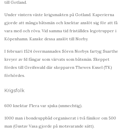
till Gotland.
Under vintern växte krigsmakten på Gotland. Kaperierna
gjorde att många båtsmän och knektar anslöt sig för att få
vara med och röva. Vid samma tid friställdes legotrupper i
Köpenhamn. Kanske dessa anslöt till Norby.
I februari 1524 övermannades Sören Norbys fartyg Suarthe
kreyer av fd fångar som värvats som båtsmän. Skeppet
fördes till Greifswald där skepparen Thewes Kusel (TK)
förhördes.
Krigsfolk
600 knektar Flera var sjuka (unmechtig).
1000 man i bondeuppbåd organiserat i två fänikor om 500
man (Gustav Vasa gjorde på motsvarande sätt).