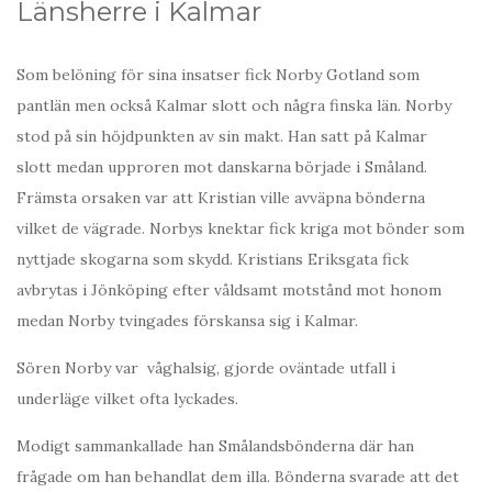
Länsherre i Kalmar
Som belöning för sina insatser fick Norby Gotland som
pantlän men också Kalmar slott och några finska län. Norby
stod på sin höjdpunkten av sin makt. Han satt på Kalmar
slott medan upproren mot danskarna började i Småland.
Främsta orsaken var att Kristian ville avväpna bönderna
vilket de vägrade. Norbys knektar fick kriga mot bönder som
nyttjade skogarna som skydd. Kristians Eriksgata fick
avbrytas i Jönköping efter våldsamt motstånd mot honom
medan Norby tvingades förskansa sig i Kalmar.
Sören Norby var våghalsig, gjorde oväntade utfall i
underläge vilket ofta lyckades.
Modigt sammankallade han Smålandsbönderna där han
frågade om han behandlat dem illa. Bönderna svarade att det