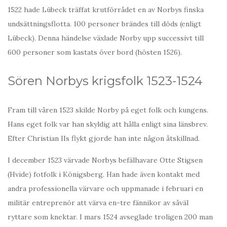
1522 hade Lübeck träffat krutförrådet en av Norbys finska
undsättningsflotta. 100 personer brändes till döds (enligt
Lübeck). Denna händelse växlade Norby upp successivt till
600 personer som kastats över bord (hösten 1526).
Sören Norbys krigsfolk 1523-1524
Fram till våren 1523 skilde Norby på eget folk och kungens.
Hans eget folk var han skyldig att hålla enligt sina länsbrev.
Efter Christian IIs flykt gjorde han inte någon åtskillnad.
I december 1523 värvade Norbys befälhavare Otte Stigsen
(Hvide) fotfolk i Königsberg. Han hade även kontakt med
andra professionella värvare och uppmanade i februari en
militär entreprenör att värva en-tre fännikor av såväl
ryttare som knektar. I mars 1524 avseglade troligen 200 man