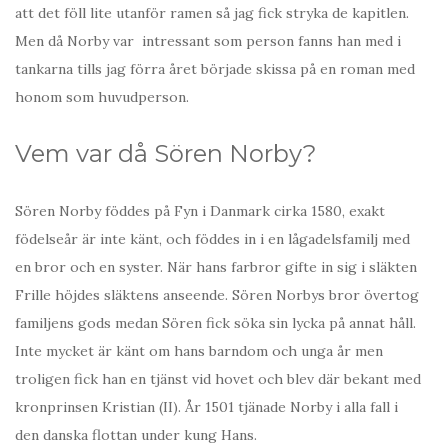
att det föll lite utanför ramen så jag fick stryka de kapitlen.
Men då Norby var intressant som person fanns han med i
tankarna tills jag förra året började skissa på en roman med
honom som huvudperson.
Vem var då Sören Norby?
Sören Norby föddes på Fyn i Danmark cirka 1580, exakt
födelseår är inte känt, och föddes in i en lågadelsfamilj med
en bror och en syster. När hans farbror gifte in sig i släkten
Frille höjdes släktens anseende. Sören Norbys bror övertog
familjens gods medan Sören fick söka sin lycka på annat håll.
Inte mycket är känt om hans barndom och unga år men
troligen fick han en tjänst vid hovet och blev där bekant med
kronprinsen Kristian (II). År 1501 tjänade Norby i alla fall i
den danska flottan under kung Hans.