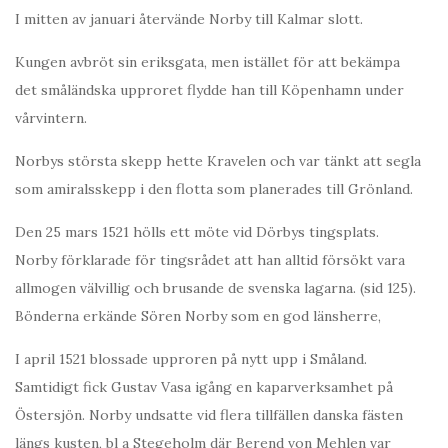
I mitten av januari återvände Norby till Kalmar slott.
Kungen avbröt sin eriksgata, men istället för att bekämpa
det småländska upproret flydde han till Köpenhamn under
vårvintern.
Norbys största skepp hette Kravelen och var tänkt att segla
som amiralsskepp i den flotta som planerades till Grönland.
Den 25 mars 1521 hölls ett möte vid Dörbys tingsplats.
Norby förklarade för tingsrådet att han alltid försökt vara
allmogen välvillig och brusande de svenska lagarna. (sid 125).
Bönderna erkände Sören Norby som en god länsherre,
I april 1521 blossade upproren på nytt upp i Småland.
Samtidigt fick Gustav Vasa igång en kaparverksamhet på
Östersjön. Norby undsatte vid flera tillfällen danska fästen
längs kusten, bl a Stegeholm där Berend von Mehlen var