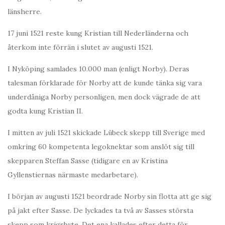
länsherre.
17 juni 1521 reste kung Kristian till Nederländerna och
återkom inte förrän i slutet av augusti 1521.
I Nyköping samlades 10.000 man (enligt Norby). Deras
talesman förklarade för Norby att de kunde tänka sig vara
underdåniga Norby personligen, men dock vägrade de att
godta kung Kristian II.
I mitten av juli 1521 skickade Lübeck skepp till Sverige med
omkring 60 kompetenta legoknektar som anslöt sig till
skepparen Steffan Sasse (tidigare en av Kristina
Gyllenstiernas närmaste medarbetare).
I början av augusti 1521 beordrade Norby sin flotta att ge sig
på jakt efter Sasse. De lyckades ta två av Sasses största
skepp som krigsbyte. Det ena kallades efter detta för