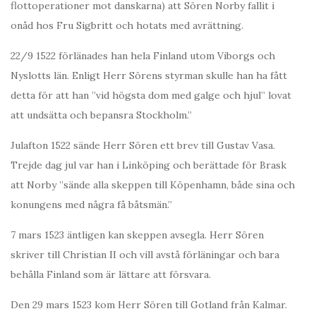
flottoperationer mot danskarna) att Sören Norby fallit i
onåd hos Fru Sigbritt och hotats med avrättning.
22/9 1522 förlänades han hela Finland utom Viborgs och
Nyslotts län. Enligt Herr Sörens styrman skulle han ha fått
detta för att han ”vid högsta dom med galge och hjul” lovat
att undsätta och bepansra Stockholm.”
Julafton 1522 sände Herr Sören ett brev till Gustav Vasa.
Trejde dag jul var han i Linköping och berättade för Brask
att Norby ”sände alla skeppen till Köpenhamn, både sina och
konungens med några få båtsmän.”
7 mars 1523 äntligen kan skeppen avsegla. Herr Sören
skriver till Christian II och vill avstå förläningar och bara
behålla Finland som är lättare att försvara.
Den 29 mars 1523 kom Herr Sören till Gotland från Kalmar.