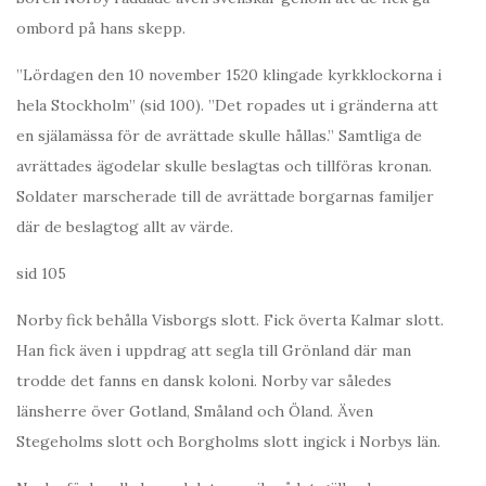
ombord på hans skepp.
”Lördagen den 10 november 1520 klingade kyrkklockorna i
hela Stockholm” (sid 100). ”Det ropades ut i gränderna att
en själamässa för de avrättade skulle hållas.” Samtliga de
avrättades ägodelar skulle beslagtas och tillföras kronan.
Soldater marscherade till de avrättade borgarnas familjer
där de beslagtog allt av värde.
sid 105
Norby fick behålla Visborgs slott. Fick överta Kalmar slott.
Han fick även i uppdrag att segla till Grönland där man
trodde det fanns en dansk koloni. Norby var således
länsherre över Gotland, Småland och Öland. Även
Stegeholms slott och Borgholms slott ingick i Norbys län.