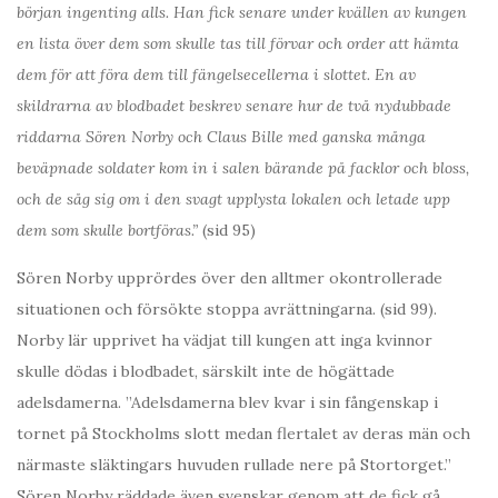
början ingenting alls. Han fick senare under kvällen av kungen
en lista över dem som skulle tas till förvar och order att hämta
dem för att föra dem till fängelsecellerna i slottet. En av
skildrarna av blodbadet beskrev senare hur de två nydubbade
riddarna Sören Norby och Claus Bille med ganska många
beväpnade soldater kom in i salen bärande på facklor och bloss,
och de såg sig om i den svagt upplysta lokalen och letade upp
dem som skulle bortföras.”
(sid 95)
Sören Norby upprördes över den alltmer okontrollerade
situationen och försökte stoppa avrättningarna. (sid 99).
Norby lär upprivet ha vädjat till kungen att inga kvinnor
skulle dödas i blodbadet, särskilt inte de högättade
adelsdamerna. ”Adelsdamerna blev kvar i sin fångenskap i
tornet på Stockholms slott medan flertalet av deras män och
närmaste släktingars huvuden rullade nere på Stortorget.”
Sören Norby räddade även svenskar genom att de fick gå