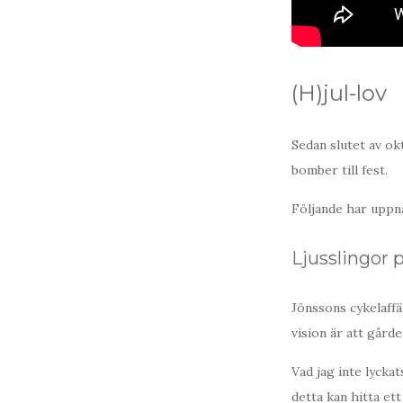
(H)jul-lov
Sedan slutet av ok
bomber till fest.
Följande har uppnå
Ljusslingor 
Jönssons cykelaffä
vision är att gårde
Vad jag inte lycka
detta kan hitta e