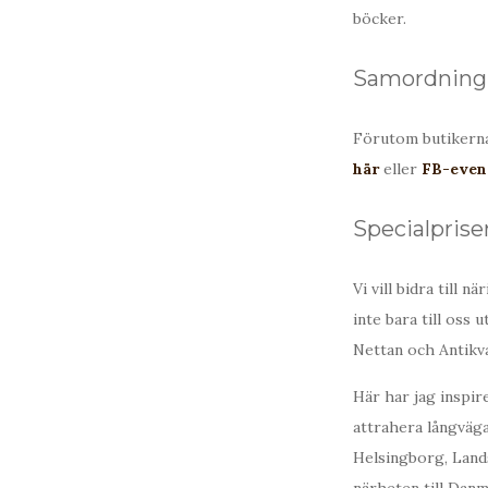
böcker.
Samordning a
Förutom butikerna
här
eller
FB-even
Specialprise
Vi vill bidra till 
inte bara till oss 
Nettan och Antikva
Här har jag inspir
attrahera långväg
Helsingborg, Lands