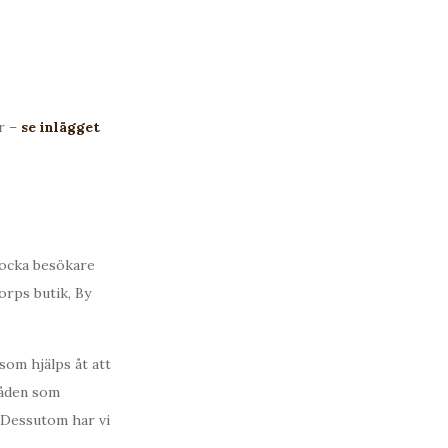
r –
se inlägget
 locka besökare
torps butik, By
som hjälps åt att
råden som
 Dessutom har vi