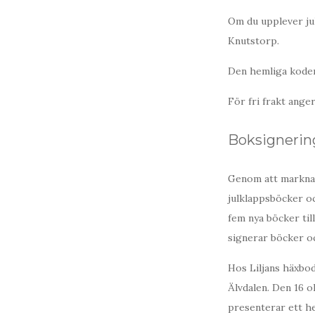
Om du upplever jul
Knutstorp.
Den hemliga kode
För fri frakt ang
Boksignerin
Genom att marknads
julklappsböcker o
fem nya böcker til
signerar böcker o
Hos Liljans häxbo
Älvdalen. Den 16 o
presenterar ett he