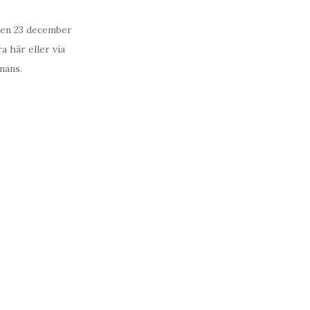
l den 23 december
a här eller via
mans.