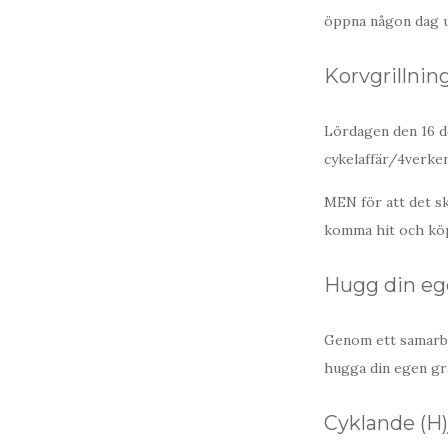
öppna någon dag u
Korvgrillnin
Lördagen den 16 de
cykelaffär/4verkeri
MEN för att det s
komma hit och köp
Hugg din eg
Genom ett samarbe
hugga din egen gra
Cyklande (H