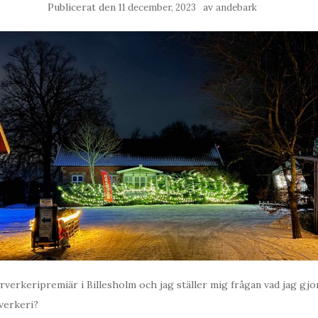
Publicerat den
av
11 december, 2023
andebark
yrverkeripremiär i Billesholm och jag ställer mig frågan vad jag gjor
rverkeri?