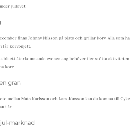
nder jullovet.
g
cember finns Johnny Nilsson på plats och grillar korv. Alla som ha
 får korvbiljett.
ka bli ett återkommande evenemang behöver fler stötta aktiviteten
a korv.
en gran
te mellan Mats Karlsson och Lars Jönsson kan du komma till Cyk
n i år.
)jul-marknad