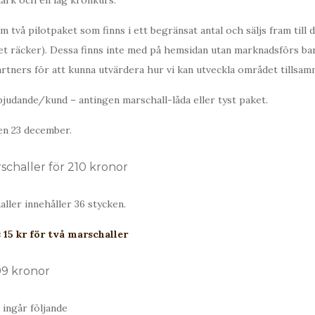
ark och en låg kronkurs.
ram två pilotpaket som finns i ett begränsat antal och säljs fram til
gret räcker). Dessa finns inte med på hemsidan utan marknadsförs bar
tners för att kunna utvärdera hur vi kan utveckla området tillsam
judande/kund – antingen marschall-låda eller tyst paket.
den 23 december.
schaller för 210 kronor
aller innehåller 36 stycken.
 15 kr för två marschaller
99 kronor
 ingår följande