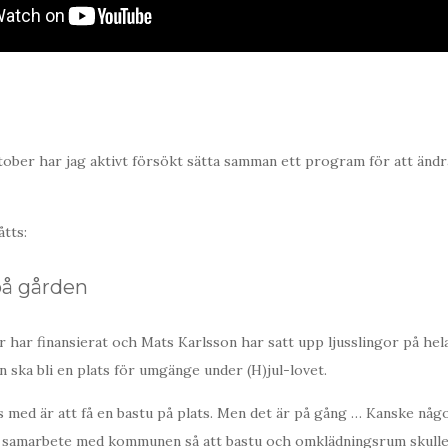
tober har jag aktivt försökt sätta samman ett program för att ändr
tts:
på gården
r har finansierat och Mats Karlsson har satt upp ljusslingor på hel
n ska bli en plats för umgänge under (H)jul-lovet.
ts med är att få en bastu på plats. Men det är på gång … Kanske någ
tt samarbete med kommunen så att bastu och omklädningsrum skulle