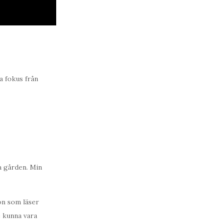
a fokus från
a gården. Min
on som läser
 kunna vara