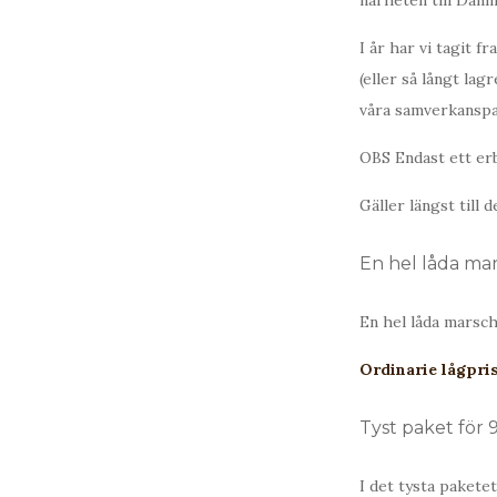
närheten till Danm
I år har vi tagit f
(eller så långt la
våra samverkanspar
OBS Endast ett erb
Gäller längst till 
En hel låda mar
En hel låda marsch
Ordinarie lågpris
Tyst paket för 
I det tysta paketet