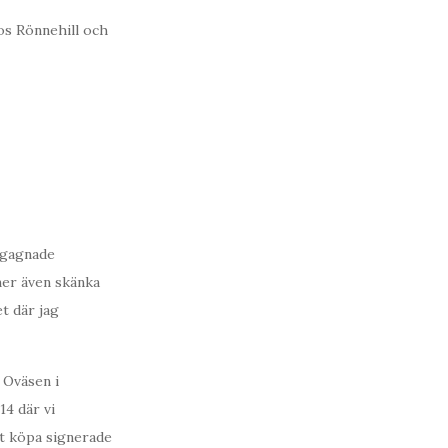
os Rönnehill och
begagnade
er även skänka
t där jag
 Oväsen i
14 där vi
tt köpa signerade