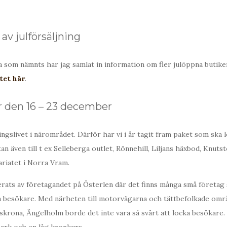
v julförsäljning
 som nämnts har jag samlat in information om fler julöppna butike
tet här
.
r den 16 – 23 december
näringslivet i närområdet. Därför har vi i år tagit fram paket som ska
utan även till t ex Selleberga outlet, Rönnehill, Liljans häxbod, Knuts
riatet i Norra Vram.
erats av företagandet på Österlen där det finns många små företag 
a besökare. Med närheten till motorvägarna och tättbefolkade om
krona, Ängelholm borde det inte vara så svårt att locka besökare.