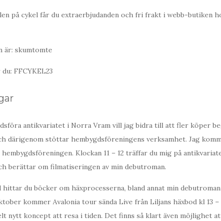
en på cykel får du extraerbjudanden och fri frakt i webb-butiken h
n är: skumtomte
er du: FFCYKEL23
gar
föra antikvariatet i Norra Vram vill jag bidra till att fler köper 
ch därigenom stöttar hembygdsföreningens verksamhet. Jag komm
l hembygdsföreningen. Klockan 11 – 12 träffar du mig på antikvariate
ch berättar om filmatiseringen av min debutroman.
d hittar du böcker om häxprocesserna, bland annat min debutroman
ktober kommer Avalonia tour sända Live från Liljans häxbod kl 13 – 
lt nytt koncept att resa i tiden. Det finns så klart även möjlighet a