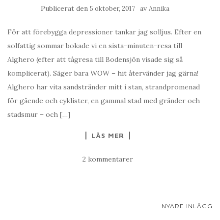
Publicerat den
av
5 oktober, 2017
Annika
För att förebygga depressioner tankar jag solljus. Efter en
solfattig sommar bokade vi en sista-minuten-resa till
Alghero (efter att tågresa till Bodensjön visade sig så
komplicerat). Säger bara WOW – hit återvänder jag gärna!
Alghero har vita sandstränder mitt i stan, strandpromenad
för gående och cyklister, en gammal stad med gränder och
stadsmur – och […]
LÄS MER
2 kommentarer
INLÄGGSNAVIGERING
NYARE INLÄGG