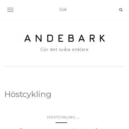
SLÅ PÅ/AV NAVIGERING
Gör det svåra enklare
Höstcykling
...
HÖSTCYKLING