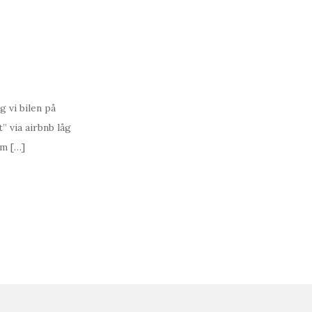
g vi bilen på
” via airbnb låg
om […]