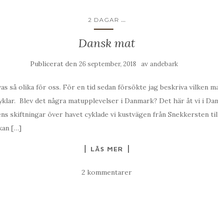
...
2 DAGAR
Dansk mat
Publicerat den
av
26 september, 2018
andebark
as så olika för oss. För en tid sedan försökte jag beskriva vilken m
cyklar. Blev det några matupplevelser i Danmark? Det här åt vi i D
s skiftningar över havet cyklade vi kustvägen från Snekkersten ti
kan […]
LÄS MER
2 kommentarer