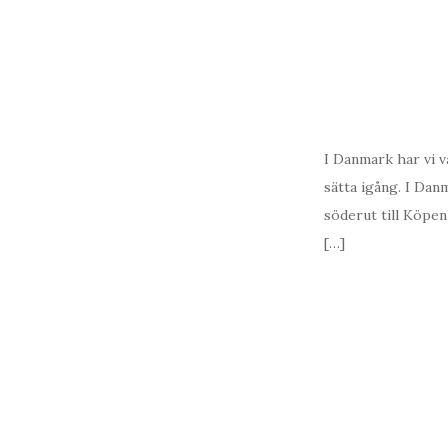
I Danmark har vi vå
sätta igång. I Dan
söderut till Köpen
[…]