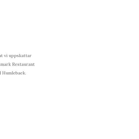
at vi uppskattar
anmark Restaurant
ll Humlebaek.