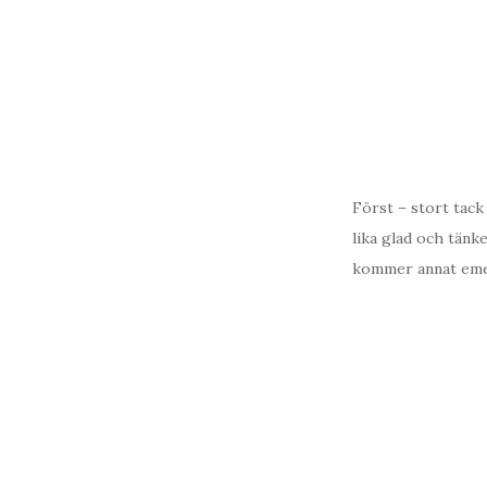
Först – stort tack
lika glad och tänk
kommer annat emell