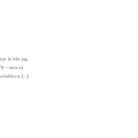
je år blir jag
 FB – men så
elaffären, […]