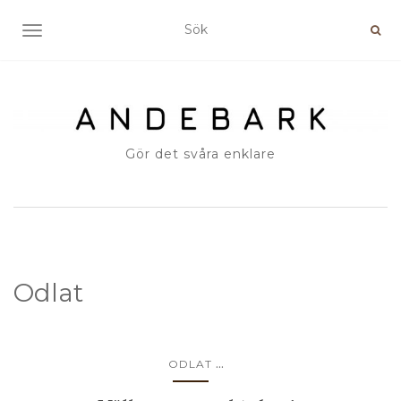
SLÅ PÅ/AV NAVIGERING
Gör det svåra enklare
Odlat
...
ODLAT