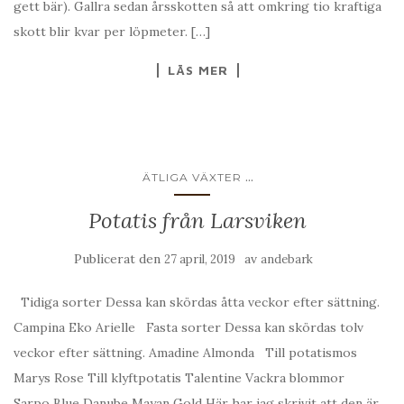
gett bär). Gallra sedan årsskotten så att omkring tio kraftiga
skott blir kvar per löpmeter. […]
LÄS MER
...
ÄTLIGA VÄXTER
Potatis från Larsviken
Publicerat den
av
27 april, 2019
andebark
Tidiga sorter Dessa kan skördas åtta veckor efter sättning.
Campina Eko Arielle Fasta sorter Dessa kan skördas tolv
veckor efter sättning. Amadine Almonda Till potatismos
Marys Rose Till klyftpotatis Talentine Vackra blommor
Sarpo Blue Danube Mayan Gold Här har jag skrivit att den är