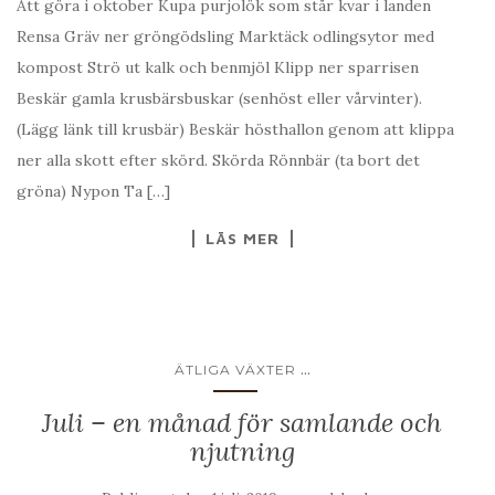
Att göra i oktober Kupa purjolök som står kvar i landen
Rensa Gräv ner gröngödsling Marktäck odlingsytor med
kompost Strö ut kalk och benmjöl Klipp ner sparrisen
Beskär gamla krusbärsbuskar (senhöst eller vårvinter).
(Lägg länk till krusbär) Beskär hösthallon genom att klippa
ner alla skott efter skörd. Skörda Rönnbär (ta bort det
gröna) Nypon Ta […]
LÄS MER
...
ÄTLIGA VÄXTER
Juli – en månad för samlande och
njutning