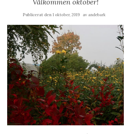
Välkommen oktober!
Publicerat den
av
1 oktober, 2019
andebark