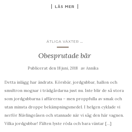
LÄS MER
...
ÄTLIGA VÄXTER
Obesprutade bär
Publicerat den
av
18 juni, 2018
Annika
Detta inlägg har ändrats. Körsbär, jordgubbar, hallon och
smultron mognar i trädgårdarna just nu. Inte blir de så stora
som jordgubbarna i affärerna – men proppfulla av smak och
utan minsta droppe bekämpningsmedel. I helgen cyklade vi
nerför Nävlingeåsen och stannade när vi såg den här vagnen.
Vilka jordgubbar! Fälten lyste röda och bara väntar […]