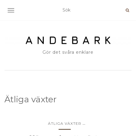
SLÅ PÅ/AV NAVIGERING
Gör det svåra enklare
Ätliga växter
...
ÄTLIGA VÄXTER