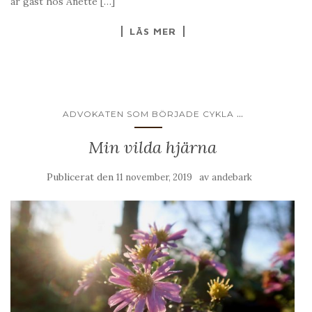
är gäst hos Anette […]
LÄS MER
...
ADVOKATEN SOM BÖRJADE CYKLA
Min vilda hjärna
Publicerat den
av
11 november, 2019
andebark