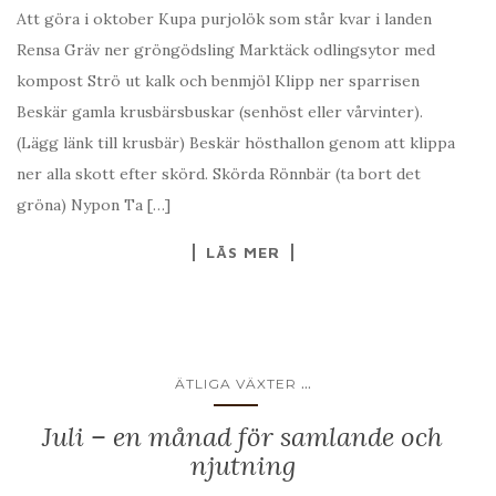
Att göra i oktober Kupa purjolök som står kvar i landen
Rensa Gräv ner gröngödsling Marktäck odlingsytor med
kompost Strö ut kalk och benmjöl Klipp ner sparrisen
Beskär gamla krusbärsbuskar (senhöst eller vårvinter).
(Lägg länk till krusbär) Beskär hösthallon genom att klippa
ner alla skott efter skörd. Skörda Rönnbär (ta bort det
gröna) Nypon Ta […]
LÄS MER
...
ÄTLIGA VÄXTER
Juli – en månad för samlande och
njutning