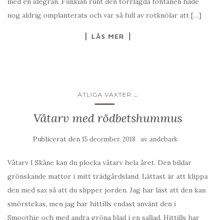
med en idegran. Funkian runt den torrlagda fontänen hade
nog aldrig omplanterats och var så full av rotknölar att […]
LÄS MER
...
ÄTLIGA VÄXTER
Våtarv med rödbetshummus
Publicerat den
av
15 december, 2018
andebark
Våtarv I Skåne kan du plocka våtarv hela året. Den bildar
grönskande mattor i mitt trädgårdsland. Lättast är att klippa
den med sax så att du slipper jorden. Jag har läst att den kan
smörstekas, men jag har hittills endast använt den i
Smoothie och med andra gröna blad i en sallad. Hittills har