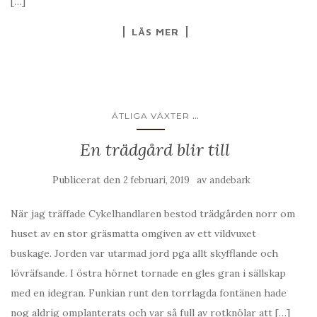
[…]
LÄS MER
...
ÄTLIGA VÄXTER
En trädgård blir till
Publicerat den
av
2 februari, 2019
andebark
När jag träffade Cykelhandlaren bestod trädgården norr om
huset av en stor gräsmatta omgiven av ett vildvuxet
buskage. Jorden var utarmad jord pga allt skyfflande och
lövräfsande. I östra hörnet tornade en gles gran i sällskap
med en idegran. Funkian runt den torrlagda fontänen hade
nog aldrig omplanterats och var så full av rotknölar att […]