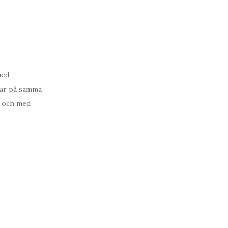
med
kar på samma
ll och med