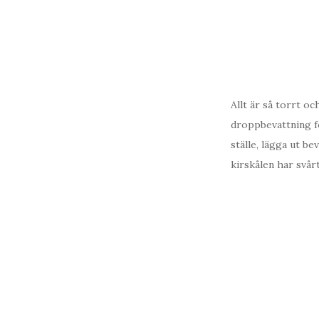
Allt är så torrt o
droppbevattning fö
ställe, lägga ut be
kirskålen har svår