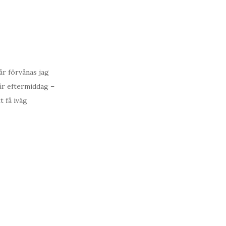
år förvånas jag
går eftermiddag –
 få iväg