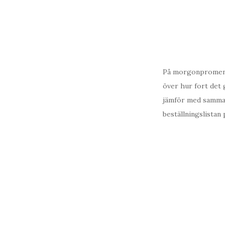
På morgonpromenade
över hur fort det 
jämför med samma k
beställningslistan 