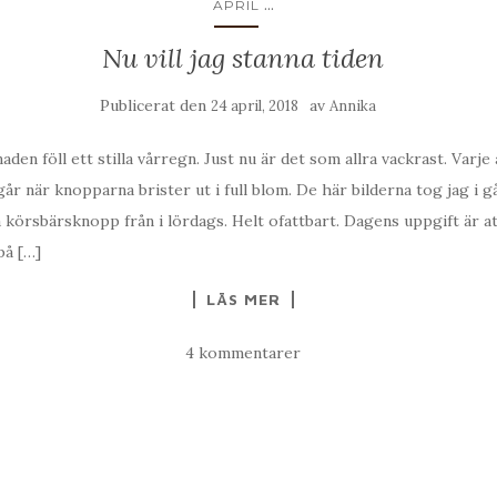
...
APRIL
Nu vill jag stanna tiden
Publicerat den
av
24 april, 2018
Annika
n föll ett stilla vårregn. Just nu är det som allra vackrast. Varje 
går när knopparna brister ut i full blom. De här bilderna tog jag i 
örsbärsknopp från i lördags. Helt ofattbart. Dagens uppgift är att
på […]
LÄS MER
4 kommentarer