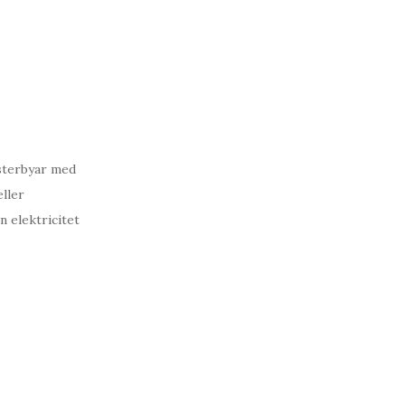
8
esterbyar med
ller
n elektricitet