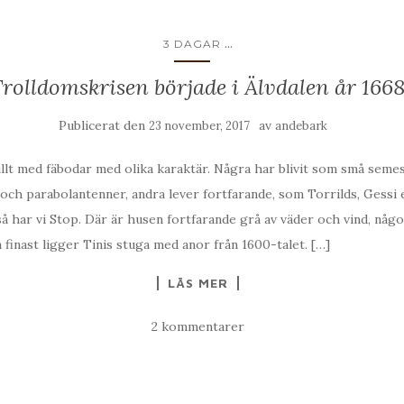
...
3 DAGAR
rolldomskrisen började i Älvdalen år 166
Publicerat den
av
23 november, 2017
andebark
ullt med fäbodar med olika karaktär. Några har blivit som små sem
ch parabolantenner, andra lever fortfarande, som Torrilds, Gessi e
 har vi Stop. Där är husen fortfarande grå av väder och vind, någo
ra finast ligger Tinis stuga med anor från 1600-talet. […]
LÄS MER
2 kommentarer