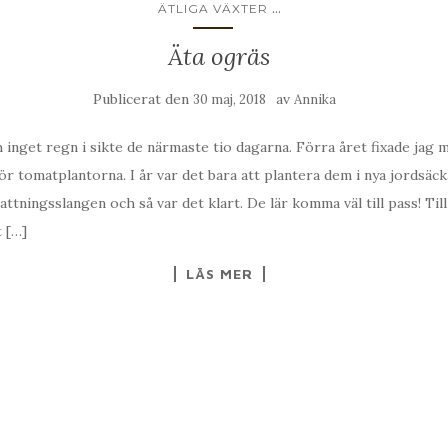
...
ÄTLIGA VÄXTER
Äta ogräs
Publicerat den
av
30 maj, 2018
Annika
ch inget regn i sikte de närmaste tio dagarna. Förra året fixade jag 
r tomatplantorna. I år var det bara att plantera dem i nya jordsäc
vattningsslangen och så var det klart. De lär komma väl till pass! Ti
t […]
LÄS MER