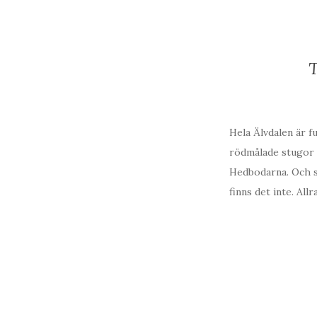
T
Hela Älvdalen är f
rödmålade stugor o
Hedbodarna. Och så
finns det inte. All