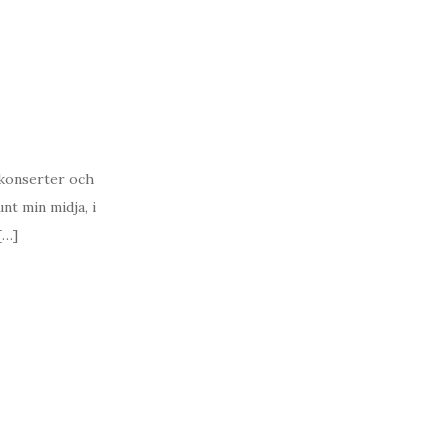
å konserter och
nt min midja, i
[…]